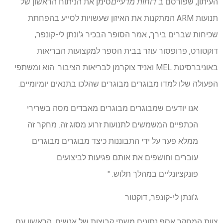
העיתון, שפורסם ב
דוחות מדעיים
סימן את הניתוח הראשון של
תנועות ARM המתקנות את האיזון שעשויות לסייע בהפחתת
שכיחות שברים בירך, אמר הסופר הבכיר ג'ונתן לי-קונפר,
דוקטורט, פרופסור עוזר בבית הספר למקצועות הבריאות
באוניברסיטת MEL ואניד צוקרמן לבריאות הציבור. הוא ומשתפי
הפעולה שלו למדו מבוגרים מבוגרים שהלכו בתנאים יומיומיים.
אנו יודעים שמבוגרים מבוגרים מאבדים מסה בשרירי
הכתפיים המשמשים לתנועות זרוע מסוג זה. מחקר זה
ממלא פער על ידי התבוננות כיצד מבוגרים מבוגרים
עוברים וחושפים את אותם פגיעות לביצועים
פונקציונליים במהלך תלוש. "
ג'ונתן לי-קונפר, דוקטור
צוות המחקר אסף נתונים משתי קבוצות של אנשים, הראשון עם