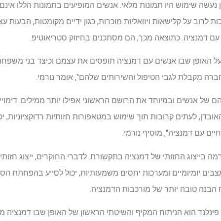
ן נעשה שימוש היו תמונות מלאי. אנשים המופיעים בתמונות הללו אינ
לרוב על קלישאות ויזואליות מוכרות, כגון ידיים מקומטות, הבעות עצ
ם דמנציה. כתוצאה מכך, הם מסתכנים בחיזוק סטריאוטיפ.
 על האופן שבו אנשים עם דמנציה תופסים את עצמם וכיצד בני משפח
ברה מקבלת לגבי הטיפול והשירותים שלהם", אומר נורמי.
ם של אנשים ובמיוחד את הרושם הראשוני אפילו יותר ממילים. דימו
ובדן, לעתים קרובות תוך שימוש במטאפורות חזותיות רדוקציוניות, י
ים עם דמנציה", מוסיף נורמי.
בייצוג החזותי של דמנציה בתקשורת. לדברי החוקרים, ייצוג חזותי מג
מצבים יומיומיים ומערכות יחסים משמעותיות, יכול לסייע בהפחתת ה
הבנה טובה יותר של מורכבות הדמנציה.
ינלנד הוא הניתוח המקיף והשיטתי הראשון של האופן שבו דמנציה מתו