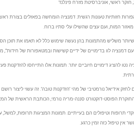
פורות חזותיות טעונות רגשית. דמנציה הומחשה בפאזלים בצורת ראש
אזור המוח, ועם עצים שהשילו עלי סתיו ברוח.
שיותר משליש מהתמונות בהן נעשה שימוש כלל לא תאמו את תוכן הסיפ
עם דמנציה לוו בדימויים של ידיים קשישות ובמטאפורות של חידות", מו
נטו להציג דימויים חיוביים יותר. תמונות אלו התייחסו להזדקנות פעי
רתית.
ם לחזק אידיאל נורמטיבי של מהי 'הזדקנות טובה'. זה עשוי ליצור רושם 
החוקרת הפוסט-דוקטורט סננה-מריה נורמי, הכותבת הראשית של המא
קדי תרופות וטיפולים הם בעייתיים. תמונות המציגות תרופות, למשל,
 אין טיפול כזה זמין כרגע.