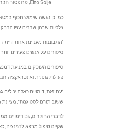
Eino Solje, פרופסור חבר, חוקר ראשי, אוניברסיטת מזרח פינלנד
כמו כן נעשה שימוש תכוף במטא
צלליות שבהן שברים עפו הרחק מ
"התבוננות מעניינת אחת הייתה 
סיפורים על אנשים צעירים יותר 
סיפורים העוסקים במניעת דמנציה 
פעילות גופנית ואינטראקציה חב
"עם זאת, דימויים כאלה יכולים ג
ששוב תורם לסטיגמה", מציינת 
לדברי החוקרים, גם דימויים ממו
שקיים טיפול מרפא לדמנציה, כאשר