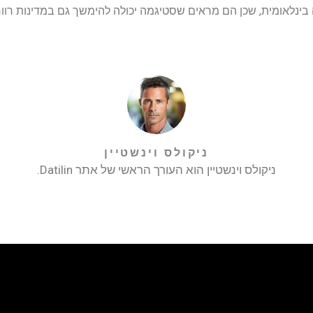
בינלאומית, שכן הם מראים שסטיגמה יכולה להימשך גם במדינות רוו
ניקולס וינשטיין
ניקולס וינשטיין הוא העורך הראשי של אתר Datilin.