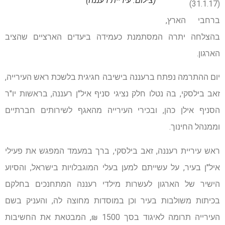
(צילום: עיריית רעננה)
(31.1.17)
ברחבי הארץ,
בהצלחה יתרה המסתמנת כעמידה ביעדים הארציים שהציב
הארגון.
יום ההתרמה נפתח ברעננה בישיבה חגיגית בלשכת ראש העירייה,
זאב בילסקי, בה נטלו חלק נציגי סניף איל"ן רעננה, בראשות יו"ר
הסניף אילן כהן, ובכירי העירייה מהאגף לשירותים חברתיים
וממנהל החינוך.
ראש עיריית רעננה, זאב בילסקי, ברך במעמד המפגש את פעילי
איל"ן בעיר, על עשייתם למען בעלי המוגבלויות בישראל, והסיוע
הישיר של הארגון לעשרות מילדי רעננה המתחנכים בחלקם
בכיתות משולבות בעיר וכן במוסדות מחוצה לה, והעניק בשם
העירייה תרומה לאיגוד בסך 1500 ₪, המבטאת את החשיבות