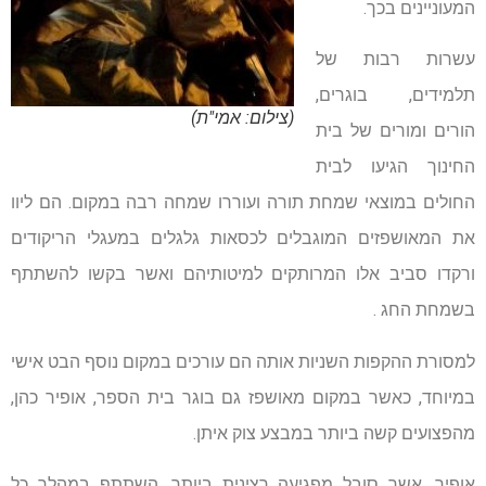
המעוניינים בכך.
עשרות רבות של
תלמידים, בוגרים,
(צילום: אמי"ת)
הורים ומורים של בית
החינוך הגיעו לבית
החולים במוצאי שמחת תורה ועוררו שמחה רבה במקום. הם ליוו
את המאושפזים המוגבלים לכסאות גלגלים במעגלי הריקודים
ורקדו סביב אלו המרותקים למיטותיהם ואשר בקשו להשתתף
בשמחת החג .
למסורת ההקפות השניות אותה הם עורכים במקום נוסף הבט אישי
במיוחד, כאשר במקום מאושפז גם בוגר בית הספר, אופיר כהן,
מהפצועים קשה ביותר במבצע צוק איתן.
אופיר, אשר סובל מפגיעה רצינית ביותר, השתתף במהלך כל