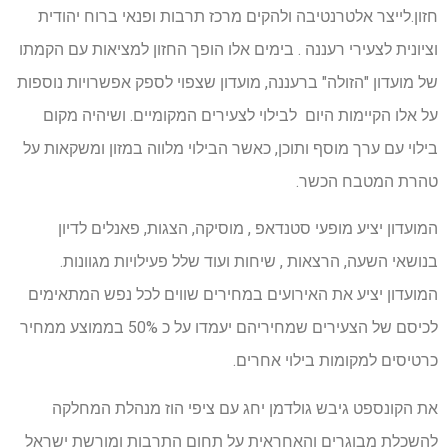
חזון.לייצר אלטרנטיבה ולהקים מרכז תרבות ופנאי ברוח יהודית
וציונית לצעירי רעננה . בימים אלו הופך החזון למציאות עם הקמתו
של מועדון "הזולה" ברעננה, מועדון שצפוי לספק אפשרויות נוספות
על אלו הקיימות היום לבילוי לצעירים המקומיים. ושיהיה מקום
בילוי עם ערך מוסף ותוכן, כאשר הבילוי מלווה במזון ומשקאות על
טהרת המטבח הכשר.
המועדון יציע מופעי סטנדאפ , מוסיקה, הצגות, פאנלים לדיון
בנושאי השעה, הרצאות , שיחות ועוד שלל פעילויות מגוונות.
המועדון יציע את האירועים במחירים שווים לכל נפש המתאימים
לכיסם של הצעירים שמחיריהם יעמדו על כ 50% בממוצע ממחיר
כרטיסים למקומות בילוי אחרים.
את הקונספט גיבש גולדמן יחג עם ציפי הוז מנהלת המחלקה
להשכלת מבוגרים והאחראית על תחום התרבות ומורשת ישראל