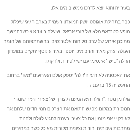
בעירייה והוא יוצא לדרכו ממש בימים אלו.
כבר בתחילת אוגוסט יושק המועדון רשמית בערב חגיגי שיכלול
מופע סטנדאפ מלא של קובי אריאלי שיעלה ב 9.8.14 כשבהמשך
מתוכנן אירוע של ערב סליחות אלטרנטיבי בהשתתפותם של הזמר
העולה יצחק מאיר והרב מיכי יוספי. באירוע נוסף יתקיים במועדון
הזולה "טיש " אינטימי עם ישי לפידות ולהקתו.
את האכסניה לאירועי ה"זולה" יספק אולם האירועים "מיגו" ברחוב
התעשייה 15 ברעננה .
גולדמן מסר :"הזולה היא המענה לצורך של צעירי העיר שומרי
המסורת במקום מפגש התואם את הצרכים המיוחדים שלהם.אך
לא רק !! אני מזמין את כל צעירי רעננה להגיע לזולה ולהנות
מתרבות איכותית יהודית וציונית מקורית מאוכל כשר במחירים