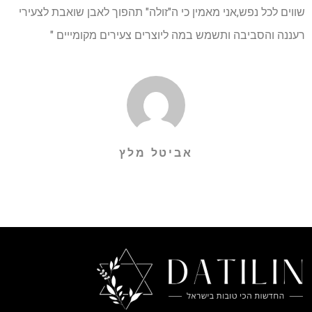
שווים לכל נפש,אני מאמין כי ה"זולה" תהפוך לאבן שואבת לצעירי
רעננה והסביבה ותשמש במה ליוצרים צעירים מקומייים "
אביטל מלץ