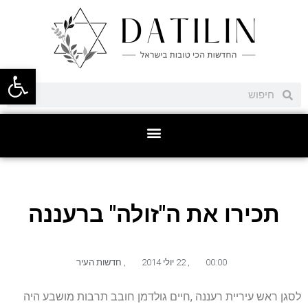
פתח סרגל
תכירו את ה"זולה" ברעננה
00:00
,
22 יולי 2014
,
חדשות העיר
לסגן ראש עיריית רעננה ,חיים גולדמן חובב תרבות מושבע היה