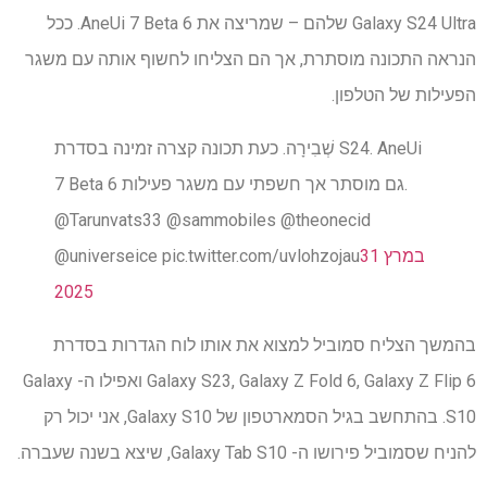
Galaxy S24 Ultra שלהם – שמריצה את AneUi 7 Beta 6. ככל
הנראה התכונה מוסתרת, אך הם הצליחו לחשוף אותה עם משגר
הפעילות של הטלפון.
שְׁבִירָה. כעת תכונה קצרה זמינה בסדרת S24. AneUi
7 Beta 6 גם מוסתר אך חשפתי עם משגר פעילות.
@Tarunvats33 @sammobiles @theonecid
31 במרץ
@universeice pic.twitter.com/uvlohzojau
2025
בהמשך הצליח סמוביל למצוא את אותו לוח הגדרות בסדרת
Galaxy S23, Galaxy Z Fold 6, Galaxy Z Flip 6 ואפילו ה- Galaxy
S10. בהתחשב בגיל הסמארטפון של Galaxy S10, אני יכול רק
להניח שסמוביל פירושו ה- Galaxy Tab S10, שיצא בשנה שעברה.