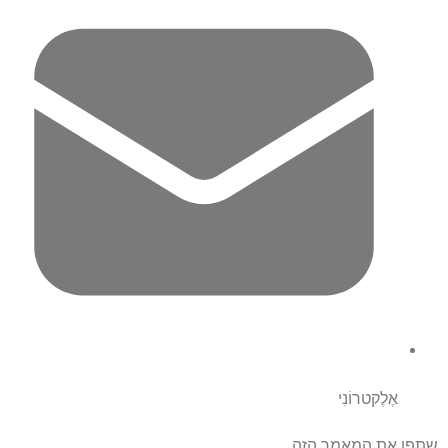
אֶלֶקטרוֹנִי
שתפו את המאמר הזה