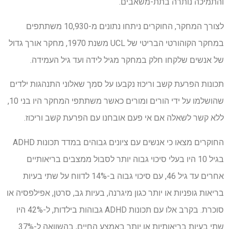
והתמיכה נותרה בתת-משאבים.
לצורך המחקר, החוקרים ניתחו נתונים מ-10,930 משתתפים
במחקר הקוהורטי הבריטי של UCL משנת 1970, מחקר אורך גדול
של אנשים שלקחו חלק במחקר מגיל לידה ועד גיל העמידה.
תכונות הפרעת קשב וריכוז נקבעו על סמך שאלוני התנהגות ילדים
שהושלמו על ידי הורים ומורים כאשר משתתפי המחקר היו בני 10,
ללא קשר לשאלה אם אי פעם אובחנו עם הפרעת קשב וריכוז.
החוקרים מצאו כי אנשים עם ציונים גבוהים במדד תכונות ADHD
בגיל 10 היו בעלי סיכוי גבוה יותר לסבול ממצבים בריאותיים
אחרים עד גיל 46, עם סיכוי גבוה ב-14% לדווח על שתי בעיות
בריאות גופניות או יותר כגון מיגרנה, בעיות גב, סרטן, אפילפסיה או
סוכרת. בקרב אלו עם תכונות ADHD גבוהות בילדות, ל-42% היו
שתי בעיות בריאותיות או יותר באמצע החיים, בהשוואה ל-37%