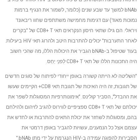
bNAb למשך עד שבע שנים (כלומר, לשמור את הנגיף ברמות
נמוכות מאוד) עם דגימות מחמישה משתתפים שחוו ריבאונד
ויראלי. הם גילו שתאי חיסון הנקראים תאי CD8+ T של "בקרים
לאחר התערבות" יכולים להתרבות היטב ולהרוג תאי HIV ביעילות.
בעוד שטיפול ב-bNAb הגביר את היכולות הללו, מה שהכי חשוב
היה התכונות הללו של תאי CD8+ T
לִפנֵי
יַחַס.
"השליטה לא הייתה קשורה באופן ייחודי לפיתוח של סוגים חדשים
של תגובות; זה היה האיכות של תגובת תאי CD8+ הקיימים שעשו
את ההבדל", הסביר קולינס. "אימונותרפיות המסוגלות לשפר את
יכולתם של תאי CD8+ T ספציפיים לווירוס להגיב לזיהום ולהילחם
בהם, ומסוגלות לשחזר את יכולת התאים להתרבות או לחדש את
עצמם אצל כל הנמענים, עשויות להגביר באופן דרמטי את
הסבירות להפוגה עמידה ב-HIV הנגרמת על ידי מתן bNAb."