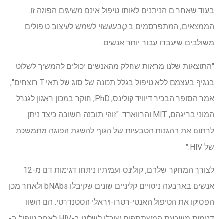
בעוד שאחרים הניתנים לאותו טיפול אינם משיגים הפוגה זו.
הממצאים, המתפרסמים ב
טֶבַע
עשוי לשמש לעיצוב טיפולים
משולבים שיעבדו עבור יותר אנשים.
"התוצאות שלנו מראות שחלק מהאנשים יכולים להמשיך לשלוט
בנגיף בעצמם ללא טיפול בגלל תכונה של סוג של תאי T רוצחים",
אמר הסופר הבכיר דיוויד קולינס, PhD, חוקר במכון ראגון לגנרל
המוני בריגהם, MIT והרווארד. "זוהי תובנה חשובה כיצד ניתן
לרתום את ההגנות הטבעיות של הגוף להשגת הפוגה מתמשכת
של HIV."
לצורך המחקר שלהם, קולינס ועמיתיו ניתחו דגימות דם מ-12
אנשים בארבעה ניסויים קליניים שונים שקיבלו bNAbs ולאחר מכן
הפסיקו את הטיפול האנטי-רטרו-ויראלי הסטנדרטי. הם השוו
דגימות משבעת המשתתפים שיכלו לשלוט ב-HIV לאחר טיפול ב-