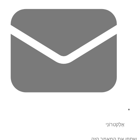
אֶלֶקטרוֹנִי
שתפו את המאמר הזה