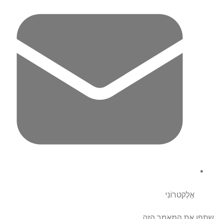
אֶלֶקטרוֹנִי
שתפו את המאמר הזה