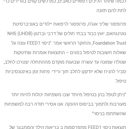
לכמה שיותר הליכים רפואיים כואבים, כמו לשים קווים בוורידים כדי
לתת להם תזונה.
פרופסור שליני אוג'ה, פרופסור לרפואת יילודים באוניברסיטת
נוטינגהאם, יועץ כבוד בבתי חולים של דרבי וברטון (UHDB) NHS
Foundation Trust, והחוקר הראשי אמר: "ניסוי FEED1 עונה על
שאלות חשובות לטיפול בפגים – התוצאות אומרות שתינוקות
שנולדו שמונה עד עשרה שבועות מוקדם מההתחלה יצטרכו לחלב,
סביר להניח שלא יזדקקו לחלב תוך ורידי. פחות זמן באינטנסיביות
טיפול.
"ניתן לטפל בהן בטיפול מיוחד שבו משפחות יכולות להיות יותר
מעורבות ולתמוך בביסוס ההנקה. אנו אסירי תודה רבה למשפחות
שהשתתפו בניסוי".
תוצאות ניסוי FEED1 מתפרסמות ב
בריאות הילד והמתבגר של