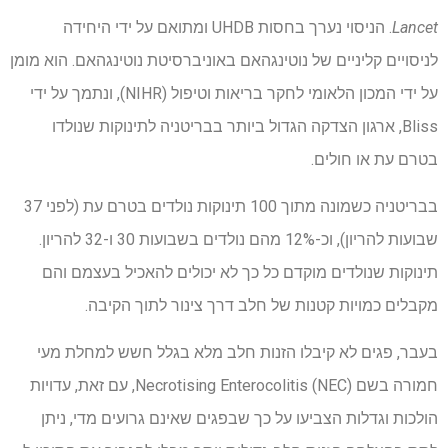
Lancet
. הניסוי נערך בחסות UHDB ומתואם על ידי היחידה
לניסויים קליניים של נוטינגהאם באוניברסיטת נוטינגהאם. הוא מומן
על ידי המכון הלאומי לחקר בריאות וטיפול (NIHR), ונתמך על ידי
Bliss, ארגון הצדקה הגדול ביותר בבריטניה לתינוקות שנולדו
בטרם עת או חולים.
בבריטניה כשמונה מתוך 100 תינוקות נולדים בטרם עת (לפני 37
שבועות להריון), וכ-12% מהם נולדים בשבועות 30 ו-32 להריון.
תינוקות שנולדים מוקדם כל כך לא יכולים להאכיל בעצמם והם
מקבלים כמויות קטנות של חלב דרך צינור לתוך הקיבה.
בעבר, פגים לא קיבלו הזנות חלב מלא בגלל חשש למחלת מעי
חמורה בשם Necrotising Enterocolitis (NEC), עם זאת, עדויות
הולכות וגדלות הצביעו על כך שבפגים שאינם גרועים מדי, ניתן