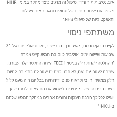
אינטנסיבית תוך ורידי. טיפול זה מדגים כיצד מחקר במימון NIHR
משפר את איכות החיים של החולים ומגביר את היעילות
והאפקטיביות של טיפולי NHS."
משתתפי ניסוי
לקייט ברוקלהרסט, מאשבורן בדרבישייר, נולדה אוליביה בגיל 31
שבועות ושישה ימים. אוליביה כיום בת חמש. קייט אמרה:
"ההחלטה לקחת חלק בניסוי FEED1 הייתה החלטה קלה עבורנו,
שמחנו לעזור. עם זאת, לא הבנו כמה זה יעזור לנו בתמורה. להיות
חלק ממשהו חיובי ולראות פנים ידידותיות בכל יום היה מעט קליל
כשהדברים הרגישו מפחידים. לשמוע את התוצאות ולדעת שהן
יועילו לכל כך הרבה תינוקות והורים אחרים במהלך המסע שלהם
ב-NICU!"