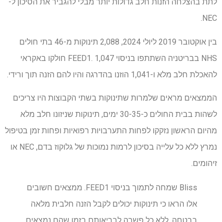
לתת בהצלחה הזנות חלב גדולות יותר מבלי להגביר את הסיכון ל-
NEC.
בין אוקטובר 2019 ליולי 2024, 2,088 תינוקות מ-46 בתי חולים
NHS בבריטניה השתתפו בניסוי FEED1. 1,047 חולקו באקראי
להאכלת חלב מלא ו-1,041 הוזנו בהדרגה והיו להם הזנה תוך ורידי.
הממצאים מראים שלמרות שתינוקות בשתי הקבוצות היו צריכים
לשהות בבית החולים כ-30-35 ימים, תינוקות שניזונו חלב מלא
מהיום הראשון נזקקו לפחות התערבויות רפואיות ופחות זמן בטיפול
נמרץ ללא כל עלייה בסיכון לרמות נמוכות של גלוקוז בדם, NEC או
זיהומים.
Bliss שמחה לתמוך בניסוי FEED1. ממצאים חשובים
אלו הראו כי תינוקות יכולים לקבל הזנה חלבית מלאה
בבטחה, ללא כל פשרה לבריאותם בזמן שהם נמצאים