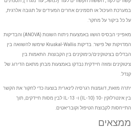
קשורים לקור, חששות הקשורים לעור (למשל, עור מגרד), תסמינים
במערכת העיכול או תסמינים אחרים המעידים על תגובה אלרגית,
על כל ביקור על מחקר.
מאפייני הבסיס הושוו באמצעות ניתוח השונות (ANOVA) והבדיקות
המדויקות של פישר. בדיקות Kruskal-Wallis שימשו להשוואה בין
הבדלים בציטוקינים/כימוקינים בין הקבוצות. התאמות בין
ציטוקינים ומוזה חיידקית נבדקו באמצעות מבחן מתאם הדירוג של
קנדל.
יתרה מזאת, דוגמנות רגרסיה לינארית בוצעה כדי לחקור את הקשר
בין אינטרלוקין -10 (IL-10) ו- IL-13 לבין מסות חיידקים, תוך
התייחסות לקבוצת הטיפול וקובריאטים.
ממצאים