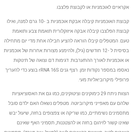
אקראיים לאוכמניות או לקבוצת פלצבו.
קבוצת האוכמניות קיבלה אבקת אוכמניות ב -10 גרם למנה, ואילו
קבוצת הפלצבו קיבלה אבקה איזוקלורית תואמת צבע ותואמת
טעם. המטפלים קיבלו הוראה להציע חבילה אחת מדי יום מתחילה
בסיסית ל -12 חודשים (גיל), ולהימנע מצורות אחרות של אוכמניות
או אוכמניות לאורך ההתערבות. דגימות דם וצואה של תינוקות
נאספו במספר נקודות זמן. רצף גנים rRNA 16S בוצע כדי להעריך
פרופילי מיקרוביאליות מעי.
הצוות ניתח 29 כימוקינים וציטוקינים, כמו גם את האסוציאציות
שלהם עם מאפייני מיקרוביוטה. מטפלים נשאלו האם ילדם סובל
מתסמינים נשימתיים, כמו שריקה או צפצופים בחזה, שיעול יבש
שאינו קשור לזיהום בחזה או להצטננות, תסמיני האף שאינם