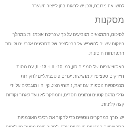
להשוואה מרובה, ולכן יש לראות בהן לייצור השערה.
מסקנות
לסיכום, הממצאים מצביעים על כך שצריכת אוכמניות במהלך
הינקות עשויה להשפיע על הרזולוציה של תסמינים אלרגיים ולווסת
התפתחות חיסונית.
האסוציאציות של סמני חיסון, כמו IL-10 ו- IL-13, עם מסות
חיידקים ספציפיות מדגישות יעדים פוטנציאליים לחקירות
מכניסטיות נוספות. עם זאת, ניתוחי הציטוקין היו מוגבלים על ידי
גדלי מדגם קטנים ונתונים חסרים, והמחקר לא נועד לאתר נקודות
קצה קליניות.
יש צורך במחקרים נוספים כדי לחקור את רכיבי האוכמניות
הספציפיים המניעים השפעות אלה ולחקור האם מזונות משלימים