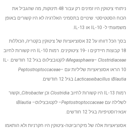
ניתוחי ציטוקין היו זמינים רק עבור 48 תינוקות, מה שהגביל את
הכוח הסטטיסטי. שינויים בתסמיני האלרגיה לא היו קשורים באופן
משמעותי ל- IL-10 או IL-13.
בסך הכל דווחו על 32 אסוציאציות של ציטוקין בקטריה, הכוללות
18 קבוצות חיידקים ו -19 ציטוקינים. רמות IL-10 היו קשורות לחיוב
Clostridiaceae
–
Megasphaera
ו
לקטובצילוס
בגיל 12 חודשים. IL-
10 הראו אסוציאציות שליליות עם
–
Peptostroptoccaceae
Blautia
ו
Lacticaseibacillus
בגיל 12 חודשים.
רמות IL-13 היו קשורות לחיוב
Clostridia
וכן
Citrobacter,
וקשור
לשלילה עם
Peptostroptoccaceae
–
לקטובצילוס
–
Blautia
ו
אנאירוסטיפיות
בגיל 12 חודשים.
אסוציאציות אלה של מיקרוביוטה-ציטוקין היו חקרניות ולא הותאמו