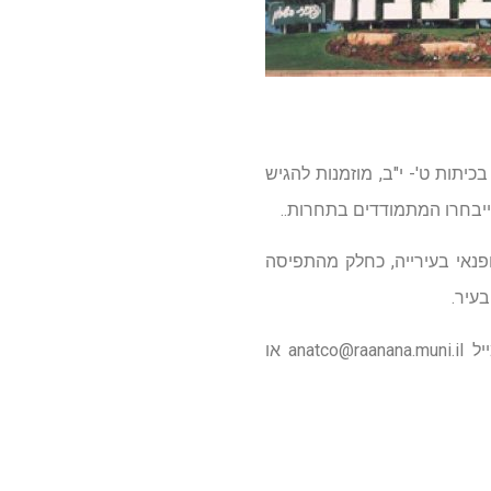
ב תושבי העיר בכיתות ט'- י"ב, מוזמנות להגיש
פנאי בעירייה, כחלק מהתפיסה
עיר.
anatco@raanana.muni.il
או