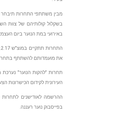
מבין משתתפי התחרות תיבחר הל
בשקלול קולותיהם של צוות השו
באירועי במת הנוער ביום העצמא
את מועמדותם להשתתף בתחרות עד לתאריך 25.1.17, והמתאימים יוזמנו להשתתף באודי
תחרות "להקות הנוער" נערכת מ
העירונית לקידום הכישרונות הצע
ההרשמה לאודישנים לתחרות בעיצומה
בפייסבוק נוער רעננה.