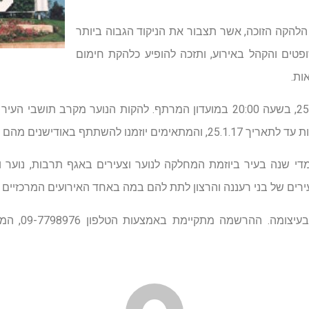
הקה הזוכה, אשר תצבור את הניקוד הגבוה ביותר
פטים והקהל באירוע, ותזכה להופיע כלהקת חימום
ות.
התחרות תתקיים במוצ"ש 25.2.17, בשעה 20:00 במועדון המרתף. להקות הנוער מקר
שנים מהם ייבחרו המתמודדים בתחרות..
די שנה בעיר ביוזמת המחלקה לנוער וצעירים באגף תרבות, נוער ו
ירים של בני רעננה והרצון לתת להם במה באחד האירועים המרכזיים ב
. ההרשמה מתקיימת באמצעות הטלפון 09-7798976, המייל