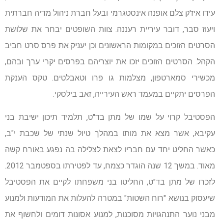
עידו איז'ק צלם אופנה אינסטגרמי ובעל חברת ניהול מדיה חברתית
ויעוז סבר, דובר עיריית רעננה. צוות השופטים יבחר את שלושת
הסרטים הזוכים במקומות הראשונים וכן יעניק את פרס סרט חביב
הקהל. הסרטים הזוכים יזכו את יוצריהם בפרסים יקרי ערך ובהם,
מכשירי סמארטפון, מצלמות גו פרו וטאבלטים. טקס הענקת
הפרסים יתקיים במעמד ראש העירייה, זאב בילסקי.
הפסטיבל קרוי על שמו של מתן בד"ט, תלמיד תיכון ישיבת בני
עקיבא, אשר מצא את מותו במהלך טיול שנתי של שכבת י"ב,
כאשר החליט יחד עם חבריו לצאת לצלילה בה נפגע באורח קשה
מאוד. במשך 12 שנה הוגדר כצמח, עד לפטירתו בספטמבר 2012.
לזכרו של מתן בד"ט, החליטו בני משפחתו לקיים את הפסטיבל
שיעסוק בנושא "רוח השטות" במטרה להעלות את המודעות ולמנוע
מבני נוער התנהגויות מסוכנות, למנוע אסונות דומים ולחשוף את