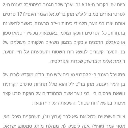
ביום שני הקרוב ה-11.5.15 ייערך שלב הגמר בפסטיבל רעננה ה-2
לסרטי נעורים במובייל ע"ש מתן בד"ט. אל הגמר העפילו 17 סרטים
אותם יצרו בני נוער, תלמידי כיתות ז'-י"ב מרעננה, כאשר לראשונה
בתחרות, כל הסרטים הופקו וצולמו באמצעות מכשירי סמארטפון
או טאבלט. התכנים עוסקים במגוון נושאים הלקוחים מעולמם של
בני הנוער וקשורים לנושא רוח השטות והשפעתה על חיי הנוער,
דוגמת אלימות ברשת, שכרות ואנורקסיה.
פסטיבל רעננה ה-2 לסרטי נעורים ע"ש מתן בד"ט מוקדש לזכרו של
בן העיר רעננה, מתן בד"ט ז"ל והוא כולל תחרות סרטים יוקרתית
נושאת פרסים בין בני נוער אשר מתמודדים על הפקת סרט קצר
איכותי בנושא "רוח שטות" והשפעתה על חיי הנוער.
צוות השופטים יכלול את גיא לרר (ערוץ 10), השחקנית מיכל ינאי,
אסף קמר (Ynet) ,אנה ליפניק לוי, מנהלת מותג סמסונג ישראל,