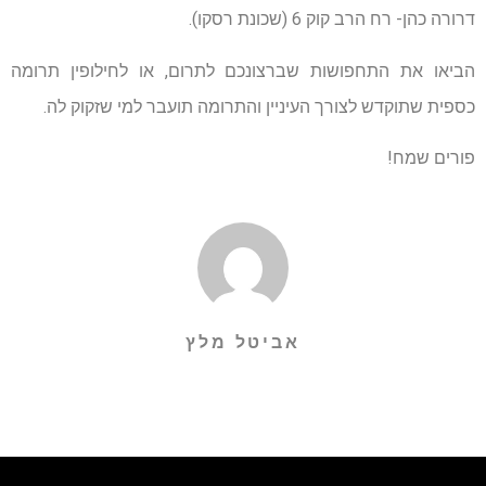
דרורה כהן- רח הרב קוק 6 (שכונת רסקו).
הביאו את התחפושות שברצונכם לתרום, או לחילופין תרומה
כספית שתוקדש לצורך העיניין והתרומה תועבר למי שזקוק לה.
פורים שמח!
אביטל מלץ