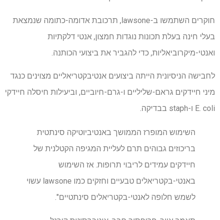
חוקרים השתמשו ב-lawsone, תרכובת אדומה-כתומה שנמצאת
בעלי חינה בעלת תכונות נוגדות חמצון, אנטי דלקתיות
ואנטי-מיקרוביאליות, כדי להגביר את ביצועי הכותנה.
לחבישה הניסיונית הייתה ביצועים אנטיבקטריאליים מצוינים כנגד
מיני חיידקים גראם-שליליים ו-גרם-חיוביים, וביעילות חיסלה חיידקי
E. coli ו-staph בבדיקה.
השימוש המופרז הממושך באנטיביוטיקה סינתטית
בריכוזים גבוהים תרם לעליית המגיפה הקטלנית של
חיידקים עמידים לריבוי תרופות. אז השימוש
באנטי-בקטריאלים טבעיים וחזקים כמו lawsone עשוי
לשמש חלופה לאנטי-בקטריאלים סינתטיים".