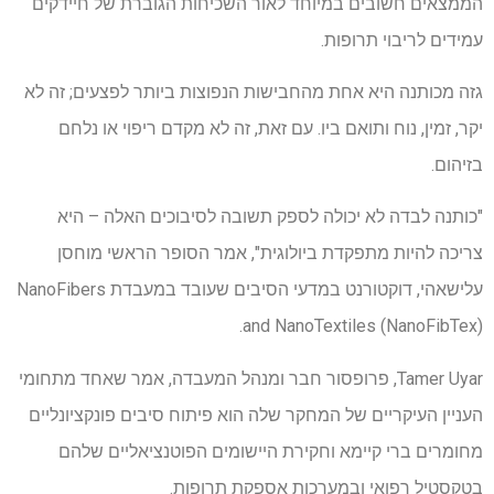
הממצאים חשובים במיוחד לאור השכיחות הגוברת של חיידקים
עמידים לריבוי תרופות.
גזה מכותנה היא אחת מהחבישות הנפוצות ביותר לפצעים; זה לא
יקר, זמין, נוח ותואם ביו. עם זאת, זה לא מקדם ריפוי או נלחם
בזיהום.
"כותנה לבדה לא יכולה לספק תשובה לסיבוכים האלה – היא
צריכה להיות מתפקדת ביולוגית", אמר הסופר הראשי מוחסן
עלישאהי, דוקטורנט במדעי הסיבים שעובד במעבדת NanoFibers
and NanoTextiles (NanoFibTex).
Tamer Uyar, פרופסור חבר ומנהל המעבדה, אמר שאחד מתחומי
העניין העיקריים של המחקר שלה הוא פיתוח סיבים פונקציונליים
מחומרים ברי קיימא וחקירת היישומים הפוטנציאליים שלהם
בטקסטיל רפואי ובמערכות אספקת תרופות.