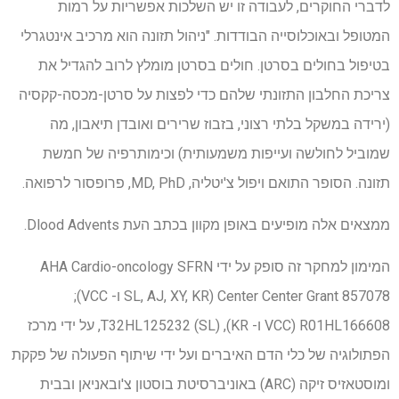
לדברי החוקרים, לעבודה זו יש השלכות אפשריות על רמות
המטופל ובאוכלוסייה הבודדות. "ניהול תזונה הוא מרכיב אינטגרלי
בטיפול בחולים בסרטן. חולים בסרטן מומלץ לרוב להגדיל את
צריכת החלבון התזונתי שלהם כדי לפצות על סרטן-מכסה-קקסיה
(ירידה במשקל בלתי רצוני, בזבוז שרירים ואובדן תיאבון, מה
שמוביל לחולשה ועייפות משמעותית) וכימותרפיה של חמשת
תזונה. הסופר התואם ויפול צ'יטליה, MD, PhD, פרופסור לרפואה.
ממצאים אלה מופיעים באופן מקוון בכתב העת Dlood Advents.
המימון למחקר זה סופק על ידי AHA Cardio-oncology SFRN
Center Center Grant 857078 (SL, AJ, XY, KR ו- VCC);
R01HL166608 (VCC ו- KR), T32HL125232 (SL), על ידי מרכז
הפתולוגיה של כלי הדם האיברים ועל ידי שיתוף הפעולה של פקקת
ומוסטאזיס זיקה (ARC) באוניברסיטת בוסטון צ'ובאניאן ובבית