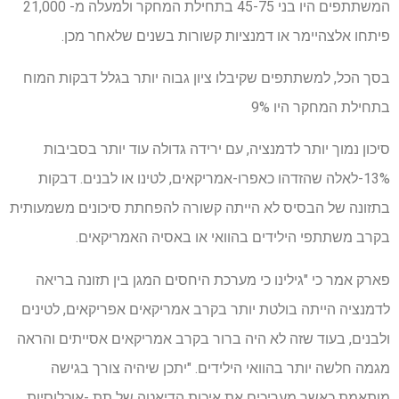
המשתתפים היו בני 45-75 בתחילת המחקר ולמעלה מ- 21,000
פיתחו אלצהיימר או דמנציות קשורות בשנים שלאחר מכן.
בסך הכל, למשתתפים שקיבלו ציון גבוה יותר בגלל דבקות המוח
בתחילת המחקר היו 9%
סיכון נמוך יותר לדמנציה, עם ירידה גדולה עוד יותר בסביבות
13%-לאלה שהזדהו כאפרו-אמריקאים, לטינו או לבנים. דבקות
בתזונה של הבסיס לא הייתה קשורה להפחתת סיכונים משמעותית
בקרב משתתפי הילידים בהוואי או באסיה האמריקאים.
פארק אמר כי "גילינו כי מערכת היחסים המגן בין תזונה בריאה
לדמנציה הייתה בולטת יותר בקרב אמריקאים אפריקאים, לטינים
ולבנים, בעוד שזה לא היה ברור בקרב אמריקאים אסייתים והראה
מגמה חלשה יותר בהוואי הילידים. "יתכן שיהיה צורך בגישה
מותאמת כאשר מעריכים את איכות הדיאטה של ​​תת -אוכלוסיות