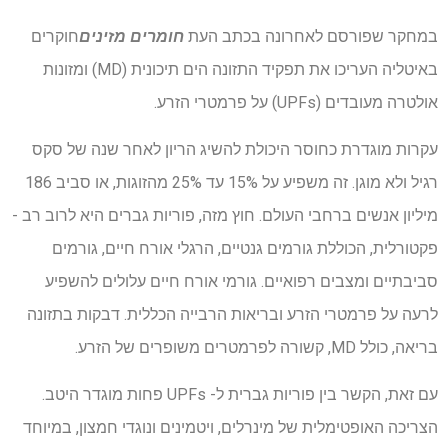
במחקר שפורסם לאחרונה בכתב העת
חומרים מזינים
חוקרים
באיטליה העריכו את תפקיד התזונה הים תיכונית (MD) ומזונות
אולטרה מעובדים (UPFs) על פרמטרי הזרע.
עקרות מוגדרת כחוסר היכולת להשיג הריון לאחר שנה של סקס
רגיל ולא מוגן. זה משפיע על 15% עד 25% מהזוגות, או סביב 186
מיליון אנשים ברחבי העולם. חוץ מזה, פוריות גברים היא לרוב רב -
פקטורלית, הכוללת גורמים גנטיים, הרגלי אורח חיים, גורמים
סביבתיים ומצבים רפואיים. גורמי אורח חיים עלולים להשפיע
לרעה על פרמטרי הזרע ובריאות הרבייה הכללית. דבקות בתזונה
בריאה, כולל MD, קשורה לפרמטרים משופרים של הזרע.
עם זאת, הקשר בין פוריות גברית ל- UPFs פחות מוגדר היטב.
הצריכה האופטימלית של מינרלים, ויטמינים ונוגדי חמצון, במיוחד