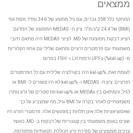
ממצאים
המחקר כלל 358 גברים, עם גיל ממוצע של 34.6 ומדד מסת גוף
(BMI) של 24.4 ק"ג/מ"ר. ציון ה- MEDAS הממוצע של המדגם
הציע דבקות ממוצעת של MD. לציוני MEDAS היה מתאם חיובי
משמעותי עם פרמטרים זרעיים ומתאם שלילי עם אחוז הקלוריות
מ- UPFs (%kal-up) ורמות LH ו- FSH בסרום.
לעומת זאת, %kal-up היה בקורלציה שלילית עם כל הפרמטרים
הזרעיים. ציון ה- MEDAS ו- %kal-up לא היו קשורים ל- BMI או
לגיל, והמתאם בין MEDAs או %kal-up ופרמטרים של זרע נותרו
משמעותיים לאחר בקרה על BMI וגיל, מה שמצביע על כך
שאסוציאציות אלה אינן תלויות במפגשים אלה. פרמטרי הזרע היו
שונים באופן משמעותי בין קטגוריות של דבקות ב- MD, כאשר
ערכים ממוצעים של ספירת זרע הכוללת, תנועתיות מתקדמת,