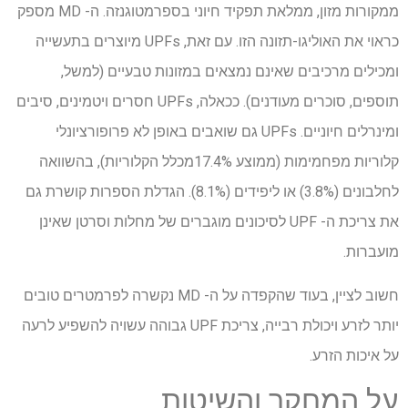
ממקורות מזון, ממלאת תפקיד חיוני בספרמטוגנזה. ה- MD מספק
כראוי את האוליגו-תזונה הזו. עם זאת, UPFs מיוצרים בתעשייה
ומכילים מרכיבים שאינם נמצאים במזונות טבעיים (למשל,
תוספים, סוכרים מעודנים). ככאלה, UPFs חסרים ויטמינים, סיבים
ומינרלים חיוניים. UPFs גם שואבים באופן לא פרופורציונלי
קלוריות מפחמימות (ממוצע 17.4%מכלל הקלוריות), בהשוואה
לחלבונים (3.8%) או ליפידים (8.1%). הגדלת הספרות קושרת גם
את צריכת ה- UPF לסיכונים מוגברים של מחלות וסרטן שאינן
מועברות.
חשוב לציין, בעוד שהקפדה על ה- MD נקשרה לפרמטרים טובים
יותר לזרע ויכולת רבייה, צריכת UPF גבוהה עשויה להשפיע לרעה
על איכות הזרע.
על המחקר והשיטות