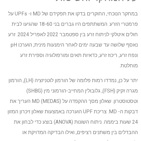
במחקר הנוכחי, החוקרים בדקו את תפקידם של MD ו- UPFs על
פרמטרי הזרע. המשתתפים היו גברים בני 18-60 שהגיעו לבית
חולים איטלקי לניתוח זרע בין ספטמבר 2022 לאפריל 2024. זרע
נאסף שלושה עד שבעה ימים לאחר הימנעות מינית; הוערכו pH
ונפח זרע, ריכוז זרע, כדאיות תאים ומורפולוגיה וספירת זרע
מוחלטת.
יתר על כן, נמדדו רמות פלזמה של הורמון לוטניזציה (LH), הורמון
מגרה זקיק (FSH), גלובולין המחייב-הורמוני מין (SHBG)
וטסטוסטרון. שאלון מסך ההקפדה על MD (MEDAS) העריך את
דבקות ה- MD. צריכת UPF הוערכה באמצעות שאלון זיכרון המזון
24 שעות ביממה. ניתוח השונות (ANOVA) בוצע כדי לבחון את
ההבדלים בין משתנים רציפים, ואילו הבדיקה המדויקת או