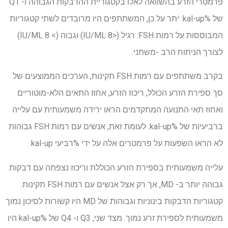
פרמטרי הזרע בהשוואה לאלו בקטגוריית ההדבקות הגבוהה ו- Q1
של %kal-up. יתר על כן, המשתתפים היו מרובדים לשתי קטגוריות
המבוססות על רמות FSH: רגיל (<8 IU/ML) וגבוה (> 8 IU/ML)
לצורך הניתוח הרב -משתני.
בקרב משתתפים עם רמות FSH תקינות, הערכים הממוצעים של
סך ספירת הזרע הכולל, ריכוז הזרע, אחוז התאים הלא-מוטוריים
ואחוז תאי התנועה המתקדמים הראו ירידה משמעותית עם עלייה
ברביעיות של %kal-up. לעומת זאת, אנשים עם רמות FSH גבוהות
לא הראו השפעות על פרמטרים אלה על ידי %רביעי kal-up.
עלייה משמעותית בספירת הזרע הכוללת וריכוז נצפתה עם דבקות
גבוהה יותר ב- MD, אך רק אצל אנשים עם רמות FSH תקינות.
קטגוריות הדבקות בינוניות וגבוהות של MD היו קשורות לסיכון נמוך
משמעותית לספירת זרע נמוך. מצד שני, Q3 ו- Q4 של %kal-up היו