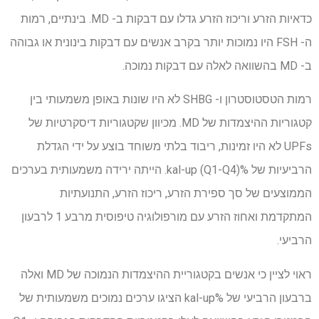
כדאיות הזרע וריכוז הזרע גדלו עם דבקות ב- MD. בינתיים, רמות
ה- FSH היו נמוכות יותר בקרב אנשים עם דבקות בינונית או גבוהה
ב- MD בהשוואה לאלה עם דבקות נמוכה.
רמות הטסטוסטרון ו- SHBG לא היו שונות באופן משמעותי בין
קטגוריות ההיצמדות של MD. מכיוון שקטגוריות דיסקרטיות של
UPFs לא היו זמינות, ריבוד בלתי משוחד בוצע על ידי הגדלת
הרביעיות של %kal-up (Q1-Q4). הייתה ירידה משמעותית בערכים
הממוצעים של סך ספירת הזרע, ריכוז הזרע, התנועתיות
המתקדמת ואחוז הזרע עם מורפולוגיה טיפוסית מרבע 1 לרבעון
הרביעי.
ראוי לציין כי אנשים בקטגוריית ההיצמדות הנמוכה של MD ואלה
ברבעון הרביעי של %kal-up הציגו ערכים נמוכים משמעותית של