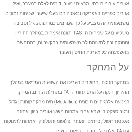
אזורים עירוניים בסין מראים שיעורי דומים לאלה במערב, ואילו
אזורים כפריים באפריקה ובאסיה הם בעלי שיעורי שכיחות נמוכים
משמעותית. זה מצביע על כך שגורמים כמו תזונה, גיל וסביבה
משפיעים על שכיחות ה- FAS. תזונה אימהית במהלך ההיריון
וההנקה זכה לתשומת לב משמעותית בהקשר זה, בהתחשב
בהשפעתה על מערכת החיסון העובר.
על המחקר
במחקר הנוכחי, החוקרים העריכו את השפעות המדיאט במהלך
ההיריון והנקה על התפתחות ה- FA בתחילת החיים. המחקר
למניעת אלרגיה ים תיכונית (Medallion) היה מחקר קוהורט גדול
ורטרוספקטיבי שבא אחרי אמהות משש אזורים ביוון: אתונה,
אלכסנדרופולי, כרתים, יואנינה, פלופונז ותסלוניקי. אמהות לתינוקות
עם FA ואלה של בקרות בריאות נרשמו.