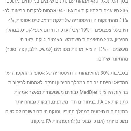
בסך הכל נכללו 430 אמהות עם נתונים שלמים בניתוחים. מתוכם,
336 היו אמהות לתינוקות עם FA ו- 94 אמהות לבקרות בריאות. לכ-
31% מהתינוקות היו היסטוריה של דלקת דרמטיטיס אטופית, 4%
היו בעלי צפצופים ו -19% קיבלו ערכות חירום אנפילקסיס. במהלך
ההיריון, 21% מהאימהות השתמשו באנטיביוטיקה, 14% היו
מעשנים, ו -13% הוציאו מזונות מסוימים (למשל, חלב, קפה וסוכר)
מהתזונה שלהם.
בסביבות 30% מהאימהות היו היסטוריה של אטופיה. ההקפדה על
המדיאט הייתה גבוהה במהלך ההיריון והנקה. לאמהות לביקורות
בריאות היו ציוני MedDiet גבוהים משמעותית מאשר אמהות
לתינוקות עם FA. בניתוחים חד -משתנים, דבקות גבוהה יותר
בתזונה הים תיכונית במהלך ההיריון והנקה הייתה קשורה לסיכויים
נמוכים יותר (אם כי גבוליים) להתפתחות FA בינקות.