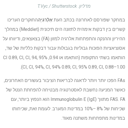
מדליון. T.Vyc / Shutterstock
במחקר שפורסם לאחרונה בכתב העת
אַלֶרגִיָה
החוקרים העריכו
קשרים בין דבקות אימהית לתזונה הים תיכונית (Meddiet) במהלך
ההיריון וההנקה והתפתחות אלרגיה למזון (FA) בצאצאים, ודיווחו על
אסוציאציות הפוכות גבוליות בגבולות עבור דבקות כלליות של שד,
הותאמו בשתי התקופות (הותאמו או 0.94, 95% CI 0.89, CI, CI, 94,
CI, CI, 94%, CI, 94% 0.89, CI, 95% 0.89, CI, 0.88–1.00).
FAs הפכו יותר ויותר לדאגה לבריאות הציבור בעשורים האחרונים,
כאשר המניעה נחשבת לאסטרטגיה מבטיחה להפחתת הנטל של
FAS. FA מתווך Immunoglobulin E (IgE) הוא הנפוץ ביותר, עם
שכיחות של 8% –10% במדינות המערב. לעומת זאת, שכיחותו
במדינות מתפתחות משתנה מאוד.