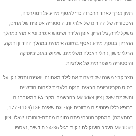
ראיון נערך לאחר ההכרזה כדי לאסוף מידע על דמוגרפיה,
היסטוריה של ההורים של אלרגיות, היסטוריה אטופית של אחים,
משקל לידה, גיל הריון, אופן הלידה ושימוש אנטיביוטי אימהי במהלך
ההיריון. בנוסף, מידע נאסף בתזונה אימהית במהלך ההיריון והנקה,
הרגלי עישון, נוהלי האכלה משלימים, שימוש באנטיביוטיקה
והיסטוריה משפחתית של אלרגיות.
נוצר קבץ משנה של דיאדות אם לילד מאתונה, יואנינה ותסלוניקי על
בסיס הקריטריונים הבאים: הנקה בלעדית לפחות חודשיים
והשלמת שאלון ציון Meddiet בהרשמה. מקרי FA המאובחנים
ברופא כללו פנוטיפים מתווכים IgE- וגם שאינם IGE (159 ו- 177,
בהתאמה). המחקר הנוכחי ניתח נתונים מהתת-קוהורט. שאלון ציון
MedDiet מעקב הוענק לתינוקות בגיל 24-36 חודשים; נאספו