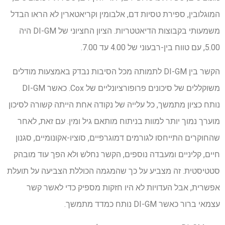
המוגלובין, ספירת טסיות דם, אלבומין וקריאטארין לא הראו הבדל
משמעותי בקבוצות הדיאטטריות. הציון החציוני של DI-GM היה
5.00, עם טווח בין-רבעוני של 4.00 עד 7.00.
הקשר בין DI-GM לתמותה מכל הסיבות נבדק באמצעות מודלים
משוקללים של סיכונים פרופורציונליים של Cox. כאשר DI-GM
נותח כציון מתמשך, כל עלייה של נקודה אחת הייתה קשורה לסיכון
מוערך נמוך יותר למוות בניתוח מותאם גיל ומין. עם זאת, לאחר
שהחוקרים התייחסו לגורמים דמוגרפיים, סוציו-אקונומיים, סגנון
חיים, קליניים ומעבדה נוספים, הקשר נחלש ולא הפך עוד מובהק
סטטיסטית. זה מצביע על כך שהמגמה הכוללת הצביעה על תועלת
אפשרית, אבל העדויות לא היו חזקות מספיק כדי לאשר קשר
עצמאי ברור כאשר DI-GM נותח כמדד מתמשך.