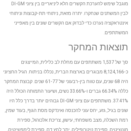
מוגבל שימש להערכת הקשרים הלא ליניאריים בין ציוני DI-GM
לבין המשתנים שנחקרו. יתרה מזאת, ניתוחי תת-קבוצות וניתוחי
אינטראקציה נערכו כדי לבדוק אם הקשרים שונים בין מאפייני
המשתתפים.
תוצאות המחקר
סך של 1,537 משתתפים עם מחלת לב כלילית, המייצגים
כ-8,124,166 מבוגרים בארצות הברית, נכללו בניתוח. הגיל החציוני
היה 68 שנים, עם טווח בין-רבעוני של 61-77 שנים. קבוצת המחקר
כללה 66.34% גברים ו-33.66% נשים, ושיעור התמותה הכולל היה
37.41%. משתתפים עם ציוני DI-GM גבוהים יותר בדרך כלל היו
שונים בגיל, גזע, יחס עוני להכנסה ואינדקס מסת הגוף, בעוד שמין,
רמת השכלה, מצב משפחתי, עישון, צריכת אלכוהול, ספירת
מונוציטים, ספירת נויטרופילים, יתר לחץ דם, ספירת לימפוציטים,