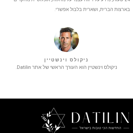
בארצות הברית, ושארית בלבול אפשרי.
ניקולס וינשטיין
ניקולס וינשטיין הוא העורך הראשי של אתר Datilin.