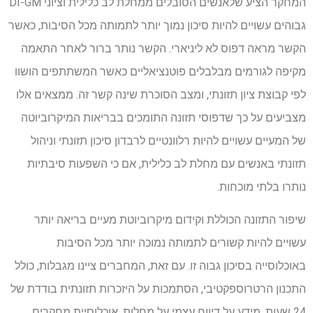
המחקר הציע שלאנשים הסובלים ממחלת לב כלילית וציוני DI-GM
גבוהים עשויים להיות סיכון נמוך יותר לתמותה מכל הסיבות, כאשר
הקשר מראה דפוס לא ליניארי. הקשר נותר ברור לאחר התאמה
מקיפה לגורמים מבלבלים פוטנציאליים כאשר המשתתפים הושוו
לפי קבוצת ציון תזונתי, ומצב הסוכרת שינה קשר זה. ממצאים אלו
מצביעים על כך שדפוסי תזונה התומכים בבריאות המיקרוביוטה
של ​​המעיים עשויים להיות רלוונטיים לרבדון סיכון תזונתי וניהול
תזונתי באנשים עם מחלת לב כלילית, אם כי השפעות סיבתיות
נותרו בלתי מוכחות.
שיפור התזונה הכוללת וקידום מיקרוביוטת מעיים בריאה יותר
עשויים להיות קשורים לתמותה נמוכה יותר מכל הסיבות
באוכלוסייה בסיכון גבוה זו. עם זאת, המחברים ציינו מגבלות, כולל
התכנון הרטרוספקטיבי, הסתמכות על היזכרות תזונתית בודדת של
24 שעות, מידע על דיווח עצמי על מחלות, אוכלוסיית מחקרים