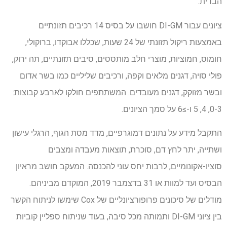
הברית.
ציונים עבור DI-GM חושבו על בסיס 14 רכיבים תזונתיים
באמצעות ריקול תזונתי של 24 שעות, שכללו אבוקדו, ברוקולי,
חומוס, חמוציות, מוצרי חלב מותססים, סיבים תזונתיים, תה ירוק,
פולי סויה, דגנים מלאים וקפה, ורכיבים שליליים כמו בשר אדום
ובשר מזוקק, דגנים מעובדים. המשתתפים חולקו לארבע קבוצות:
0-3, 4, 5 ו-≥6 על סמך הציונים.
התקבל מידע על נתונים דמוגרפיים, מדד מסת הגוף, הרגלי עישון
ושתייה, יתר לחץ דם, סוכרת, תוצאות מעבדה ומצבים
סוציו-אקונומיים, לרבות יחס עוני להכנסה. המעקב חושב מראיון
הבסיס ועד למוות או 31 בדצמבר 2019, המוקדם מביניהם.
מודלים של סיכונים פרופורציונליים של Cox שימשו לניתוח הקשר
בין ציוני DI-GM ותמותה מכל סיבה, בעוד שניתוח ספליין קוביות