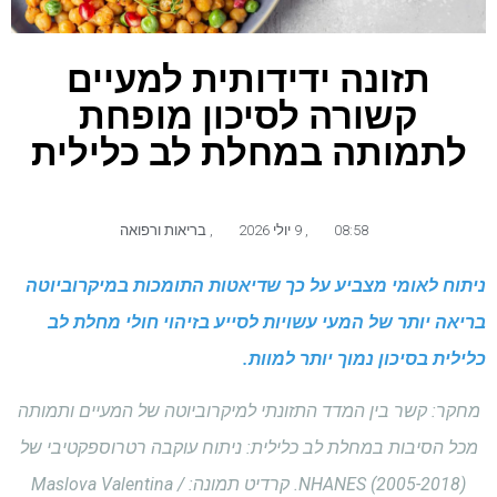
תזונה ידידותית למעיים
קשורה לסיכון מופחת
לתמותה במחלת לב כלילית
08:58
,
9 יולי 2026
,
בריאות ורפואה
ניתוח לאומי מצביע על כך שדיאטות התומכות במיקרוביוטה
בריאה יותר של המעי עשויות לסייע בזיהוי חולי מחלת לב
כלילית בסיכון נמוך יותר למוות.
מחקר: קשר בין המדד התזונתי למיקרוביוטה של ​​המעיים ותמותה
מכל הסיבות במחלת לב כלילית: ניתוח עוקבה רטרוספקטיבי של
NHANES (2005-2018). קרדיט תמונה: Maslova Valentina /