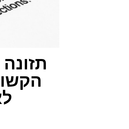
תזונה 
הקשור
לא