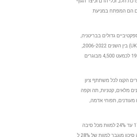
רכת הלב וכלי הדם וכיצד הגוף
רים הם המפתח במניעת
קרים פרוספקטיביים גדולים בבריטניה,
ארצות הברית וסין. מערכי הנתונים המאוחדים כללו 55,000 מבוגרים מהביו-בנק הביולוגי בבריטניה (UKB) בין השנים 2006-2022,
18,000 מבוגרים בארה"ב ממחקר בדיקת הבריאות והתזונה הלאומית (NHANES) בין השנים 1999-2018 לכמעט 4,500 מבוגרים
לת הדרך, החוקרים הקצו לכל משתתף ציון
ים מלאים, קטניות, תה וקפה
 מעודנים, תפוחי אדמה,
בסך הכל, הדבקות קרובה יותר בתזונה מבוססת צמחים בריאה הייתה קשורה לסיכון נמוך יותר של 17% עד 24% למוות מכל סיבה
שהיא, מחלות לב וכלי דם או סרטן, תוך הקפדה קרובה יותר בתזונה לא בריאה מבוססת צמחים הביאה סיכון מוגבר למוות של 28% ל