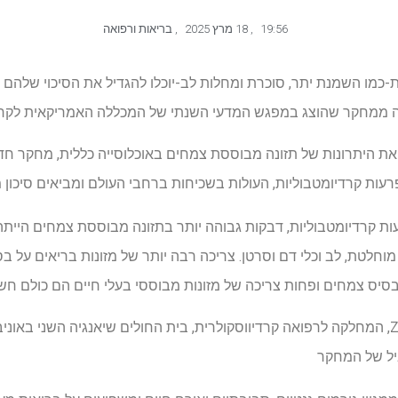
19:56
,
18 מרץ 2025
,
בריאות ורפואה
כמו השמנת יתר, סוכרת ומחלות לב-יוכלו להגדיל את הסיכוי שלהם לחי
ממחקר שהוצג במפגש המדעי השנתי של המכללה האמריקאית לקרדיולוגיה (
את היתרונות של תזונה מבוססת צמחים באוכלוסייה כללית, מחקר ח
עות קרדיומטבוליות, העולות בשכיחות ברחבי העולם ומביאים סיכון 
ות קרדיומטבוליות, דבקות גבוהה יותר בתזונה מבוססת צמחים היית
 מוחלטת, לב וכלי דם וסרטן. צריכה רבה יותר של מזונות בריאים על 
בסיס צמחים ופחות צריכה של מזונות מבוססי בעלי חיים הם כולם חשו
Zhangling Chen, MD, PhD, המחלקה לרפואה קרדיווסקולרית, בית החולים שיאנגיה השני 
ביל של המחקר