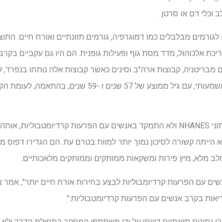
לגורמים מבלבלים כמו דמוגרפיה, גורמים תזונתיים ואורח חיים. התוצא
ן, צריכת אלכוהול, מדד מסת גוף ופעילות גופנית. הם היו גם עקביים בק
 מבריטניה, קבוצות ארה"ב וסינים כאשר קבוצות אלה נותחו בנפרד, 
וארה"ב היו צעירות יותר באופן משמעותי, עם גיל ממוצע של 57 שנ
במחקר נפרד שהשתמש רק בנתוני NHANES ולא התמקד באנשים עם הפרעות קרדיומט
 הייתה קשורה לסיכון נמוך יותר למוות בטרם עת. הם הגדירו דפוס 
חלב מלא, מיץ פירות ומשקאות ממותקים וממותקים מלאכותיים.
ים עם הפרעות קרדיומבוליות לבצע בחירות אורח חיים יותר", אמר צ'
יאות בקרב אנשים עם הפרעות קרדיומטבוליות."
 נתונים תזונתיים דיווחו על ידי משתתפי המחקר בתחילת הדרך ולא ה