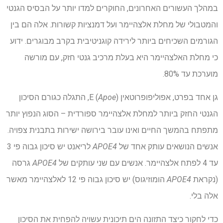
במהלך העשורים האחרונים, החוקרים למדו יותר על הבסיס הגנטי
והמטבולי של מחלת אלצהיימר ועל דמנציות קשורות. אלה הם בין
הגורמים השכיחים ביותר לירידה קוגניטיבית בקרב מבוגרים. ידוע
כי מחלת האלצהיימר היא בעלת מרכיב גנטי חזק, עם מורשה
מוערכת עד 80%.
גן אחד בפרט, אפוליפופרוטאין E (
Apoe
), התגלה כגורם הסיכון
הגנטי החזק ביותר למחלת אלצהיימר ספורדית – הסוג הנפוץ יותר
מתפתח בהמשך החיים ואינו עובר בירושה ישירות בתבנית צפויה.
אנשים הנושאים עותק אחד של
APOE4
לריאנט יש סיכון גבוה פי 3
עד 4 לפתח אלצהיימר. אנשים עם שני עותקים של
APOE4
גרסה
(נקראת
APOE4
הומוזיגוס) יש סיכון גבוה פי 12 לאלצהיימר מאשר
אלה בלי.
כדי לחקור כיצד התזונה הים תיכונית עשויה להפחית את הסיכון