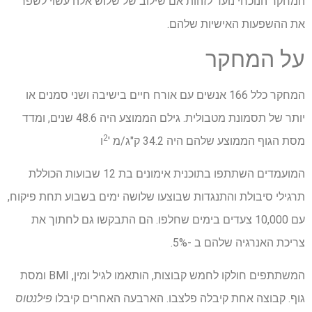
המחקר הנוכחי נועד לזהות אם שילוב של שלוש אלה עשוי לשפר
את ההשפעות האישיות שלהם.
על המחקר
המחקר כלל 166 אנשים עם אורח חיים בישיבה ושני סמנים או
יותר של תסמונת מטבולית. גילם הממוצע היה 48.6 שנים, ומדד
2
מסת הגוף הממוצע שלהם היה 34.2 ק"ג/מ '
ו
המועמדים השתתפו בתוכנית אימונים בת 12 שבועות הכוללת
תרגילי סיבולת והתנגדות שבוצעו שלושה ימים בשבוע תחת פיקוח,
עם 10,000 צעדים בימים שחלפו. הם התבקשו גם לחתוך את
צריכת האנרגיה שלהם ב -5%.
המשתתפים חולקו לחמש קבוצות, הותאמו לגיל ומין, BMI ומסת
גוף. קבוצה אחת קיבלה פלצבו. הארבעה האחרים קיבלו
פילנטוס