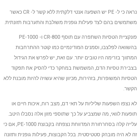
נראה כי ל- PE יש השפעה אנטי דלקתית ללא קשר ל- CR כאשר
משתמשים בהם לצד פעילות גופנית משולבת והתערבות תזונתית.
פונקציית הטסיות השתפרה עם תוסף CR-800 ו- PE-1000
בהשוואה לפלצבו, וסמנים המודינמיים כמו קוטר ההתרחבות
המתווך בזרימה היו טובים יותר. עם זאת, יש לפרש את הגידול
בצבירת טסיות הדם, המשמשת במחקר כדי להסיק את תפקוד
הטסיות המשופרות, בזהירות, מכיוון שהיא עשויה להיות מובנת ללא
הקשר.
לא נצפו השפעות שליליות על תאי דם, מצב רוח, איכות חיים או
תופעות לוואי, מה שמצביע על כך שתוספי מזון אלה נסבלו היטב.
עלייה קלה בסחרחורת המדווחת נצפתה בקבוצת PE-1000, אם כי
זה לא היה מובהק סטטיסטית. בכל הקבוצות, פעילות גופנית ותזונה