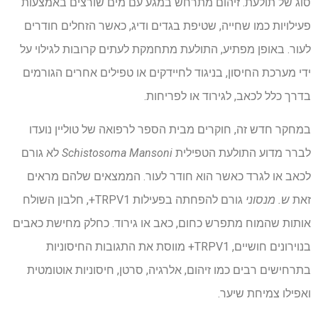
סוג של תולעת. זיהום מתרחש במגע עם מים שורצים באמצעות
פעילויות כמו שחייה, שטיפת בגדים ודיג, כאשר הזחלים חודרים
לעור. באופן מפתיע, התולעת מתחמקת לעתים קרובות לגילוי על
ידי מערכת החיסון, בניגוד לחיידקים או טפילים אחרים הגורמים
בדרך כלל לכאב, לגירוד או לפריחות.
במחקר חדש זה, חוקרים מבית הספר לרפואה של טוליין נועדו
לברר מדוע התולעת הטפילית
Schistosoma Mansoni
לא גורם
לכאב או לגרד כאשר הוא חודר לעור. הממצאים שלהם מראים
זאת
ש. מנסוני
גורם להפחתה בפעילות TRPV1+, חלבון השולח
אותות שהמוח מתפרש כחום, כאב או גירוד. כחלק מחישת כאבים
בנוירונים חושיים, TRPV1+ מווסת את התגובות החיסוניות
בתרחישים רבים כמו זיהום, אלרגיה, סרטן, חיסוניות אוטומטית
ואפילו צמיחת שיער.