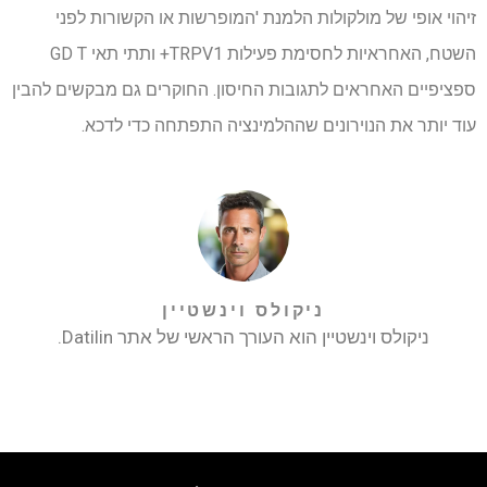
זיהוי אופי של מולקולות הלמנת 'המופרשות או הקשורות לפני
השטח, האחראיות לחסימת פעילות TRPV1+ ותתי תאי GD T
ספציפיים האחראים לתגובות החיסון. החוקרים גם מבקשים להבין
עוד יותר את הנוירונים שההלמינציה התפתחה כדי לדכא.
ניקולס וינשטיין
ניקולס וינשטיין הוא העורך הראשי של אתר Datilin.