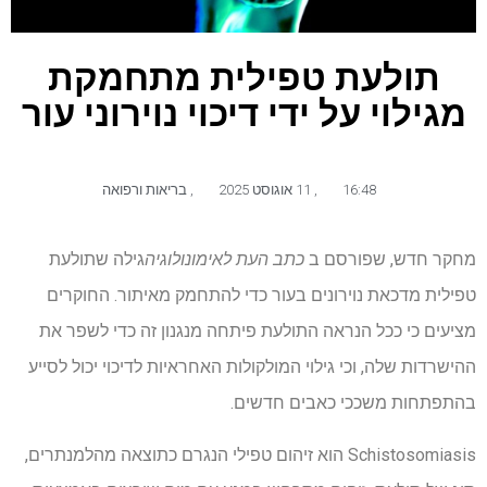
תולעת טפילית מתחמקת
מגילוי על ידי דיכוי נוירוני עור
16:48
,
11 אוגוסט 2025
,
בריאות ורפואה
מחקר חדש, שפורסם ב
כתב העת לאימונולוגיה
גילה שתולעת
טפילית מדכאת נוירונים בעור כדי להתחמק מאיתור. החוקרים
מציעים כי ככל הנראה התולעת פיתחה מנגנון זה כדי לשפר את
ההישרדות שלה, וכי גילוי המולקולות האחראיות לדיכוי יכול לסייע
בהתפתחות משככי כאבים חדשים.
Schistosomiasis הוא זיהום טפילי הנגרם כתוצאה מהלמנתרים,