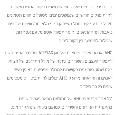
חווים פרקים יומיים של שיתוק שנמשכים דקות; אחרים עשויים
לחוות פרקים חודשיים שנמשכים ימים. מטופלים חווים תסמינים
נוירולוגיים עמוקים, החל משיתוק בגוף מלא והתכווצויות שרירים
כואבות ועד להתקפים וחוסר תפקוד אוטונומי, עם אפיזודות
שיכולות להימשך בין דקות לימים.
AHC נגרמת על ידי מוטציות של הגן ATP1A3, המייצר אנזים חשוב
לתפקוד העצבים והשרירים. ניתוח של מודל התולעים של הצוות
גילה שמוטציות גנים הקשורות למחלה מפריעות באופן פעיל
לאנזים זה והראתה מדוע ל-AHC יכולים להיות ביטויי סימפטומים
שונים כל כך בילדים.
"כל אחד מדגמי ה-AHC של התולעת מראה פגמים שונים
בהתנהגות הנוירונים והשרירים, כמו גם בעיות שינה/גירוי מעט