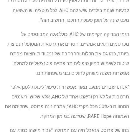
שונות", אמר וול. "זה דומה לאופן שבו כל מוטציה של חולה גורמת
לבעיות שונות בילדים שיש להם AHC. לכל מוטציה יש השפעה
מעט שונה על אופן פעולת החלבון החשוב הזה".
דגמי הבדיקה הקיימים של AHC, כולל אלה המבוססים על
מכרסמים ותאים אנושיים, חסרים את גרסאות המטופל הנפוצות
ביותר, כמו גם את הקלות וההרחבה של נמטודות. הצוות מפתח
שיטות לשימוש במיון טיפולים תרופתיים פוטנציאליים למחלה,
אפשרות משנה משחק לחולים ובני משפחותיהם.
"אנחנו עוברים ממעט מאוד אפשרויות טיפול ליכולת לסנן אלפי
תרכובות על לא רק וריאנט אחד של AHC, אלא שלוש וריאנטים
המהווים כ-50% מכל מקרי AHC", אמרה נינה פרוסט, שהקימה את
העמותה RARE Hope, שסייעה במימון המחקר.
בתו של פרוסט אנאבל חיה עם המחלה. "עבור מישהו כמוני, עם