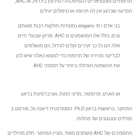
תרופתיים פוטנציאליים להמיפלגיה לסירוגין בילדות, או AHC,
הפרעה שכרגע אין לה תרופה או טיפולים יעילים.
בני אדם ו
סי elegans
נמטודות חולקות רבות מאותם
גנים, כולל אלו המושפעים מ-AHC. מכיוון שבעלי חיים
אלה הם כל כך זעירים וקלים לגידול, הם מושלמים
לבדיקה מהירה של תרופות כדי למצוא כאלה שיש להן
את ההשפעה הגדולה ביותר על תסמיני AHC.
אן הארט, פרופסור, מדעי המוח, אוניברסיטת בראון
המחקר, בראשות בראון Ph.D. הסטודנטית דיאנה וול, פורסם ב
מודלים ומנגנונים של מחלות
.
התסמינים של AHC משתנים מאוד, מציין המחקר. חלק מהילדים