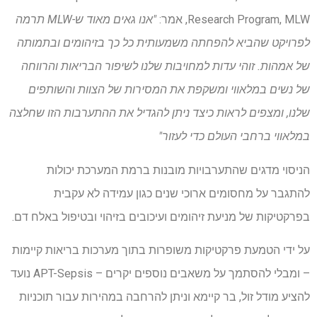
Research Program, MLW, אמר:
"אנו גאים מאוד ש-MLW תרמה
לפרויקט שהביא להפחתה משמעותית כל כך בזיהומים ובתמותה
של אמהות. זוהי עדות למחויבות שלנו לשיפור הבריאות והרווחה
של נשים במלאווי ומשקפת את המסירות של הצוות והשותפים
שלנו, ומצפים לראות כיצד ניתן להגדיל את ההתערבות הזו שחלצה
במלאווי ברחבי העולם כדי לעזור"
הניסוי מדגים שהתערבויות מובנות ברמת המערכת יכולות
להתגבר על מחסומים ארוכי שנים כגון עמידה לא עקבית
בפרקטיקות של מניעת זיהומים ועיכובים בזיהוי ובטיפול באלח דם.
על ידי הטמעת פרקטיקות משופרות בתוך מערכות בריאות קיימות
– ומבלי להסתמך על משאבים נוספים יקרים – APT-Sepsis נועד
להציע מודל זול, בר קיימא וניתן להרחבה במהירות עבור תוכניות