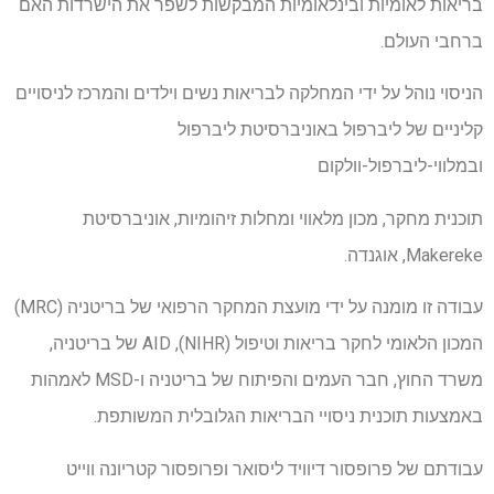
בריאות לאומיות ובינלאומיות המבקשות לשפר את הישרדות האם
ברחבי העולם.
הניסוי נוהל על ידי המחלקה לבריאות נשים וילדים והמרכז לניסויים
קליניים של ליברפול באוניברסיטת ליברפול
ובמלווי-ליברפול-וולקום
תוכנית מחקר, מכון מלאווי ומחלות זיהומיות, אוניברסיטת
Makereke, אוגנדה.
עבודה זו מומנה על ידי מועצת המחקר הרפואי של בריטניה (MRC)
המכון הלאומי לחקר בריאות וטיפול (NIHR), AID של בריטניה,
משרד החוץ, חבר העמים והפיתוח של בריטניה ו-MSD לאמהות
באמצעות תוכנית ניסויי הבריאות הגלובלית המשותפת.
עבודתם של פרופסור דיוויד ליסואר ופרופסור קטריונה ווייט