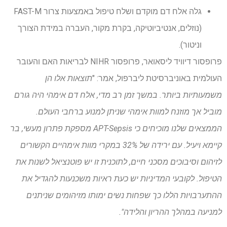
גלה אלח דם מוקדם ושלח טיפול באמצעות צרור FAST-M
(נוזלים, אנטיביוטיקה, בקרת מקור, העברה במידת הצורך
וניטור).
פרופסור דיוויד ליסאואר, פרופסור NIHR לבריאות האם והעובר
העולמית באוניברסיטת ליברפול, אמר: "
תוצאות אלו הן
משמעותיות ביותר. במשך זמן רב מדי, אלח דם אימהי היה גורם
מוביל אך מוזנח למוות אימהי שניתן למנוע ברחבי העולם.
הממצאים שלנו מוכיחים כי APT-Sepsis מספקת פתרון מעשי, בר
קיימא ויעיל. עם ירידה של 32% במקרי מוות אימהיים הקשורים
לזיהום וסיבוכים מסכני חיים, לתוכנית זו יש פוטנציאל לשנות את
הטיפול. לקובעי המדיניות יש כעת ראיות משכנעות להגדיל את
ההתערבויות הללו כך שפחות נשים ימותו מזיהומים שניתנים
למניעה במהלך ההריון והלידה".