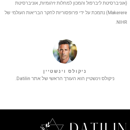
(אוניברסיטת ליברפול והמכון למחלות זיהומיות, אוניברסיטת
Makerere) נתמכת על ידי פרופסוריות לחקר הבריאות העולמי של
NIHR.
ניקולס וינשטיין
ניקולס וינשטיין הוא העורך הראשי של אתר Datilin.