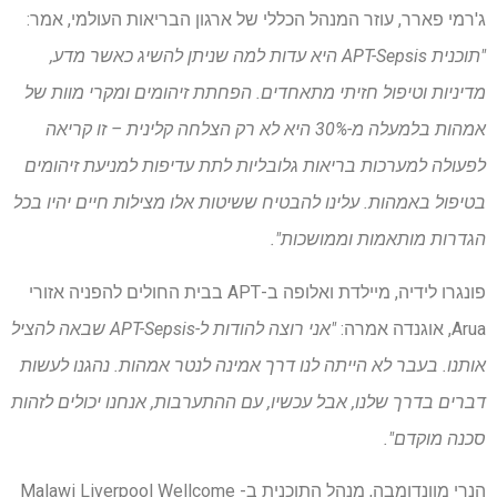
ג'רמי פארר, עוזר המנהל הכללי של ארגון הבריאות העולמי, אמר:
"תוכנית APT-Sepsis היא עדות למה שניתן להשיג כאשר מדע,
מדיניות וטיפול חזיתי מתאחדים. הפחתת זיהומים ומקרי מוות של
אמהות בלמעלה מ-30% היא לא רק הצלחה קלינית – זו קריאה
לפעולה למערכות בריאות גלובליות לתת עדיפות למניעת זיהומים
בטיפול באמהות. עלינו להבטיח ששיטות אלו מצילות חיים יהיו בכל
הגדרות מותאמות וממושכות".
פונגרו לידיה, מיילדת ואלופה ב-APT בבית החולים להפניה אזורי
Arua, אוגנדה אמרה:
"אני רוצה להודות ל-APT-Sepsis שבאה להציל
אותנו. בעבר לא הייתה לנו דרך אמינה לנטר אמהות. נהגנו לעשות
דברים בדרך שלנו, אבל עכשיו, עם ההתערבות, אנחנו יכולים לזהות
סכנה מוקדם".
הנרי מוונדומבה, מנהל התוכנית ב- Malawi Liverpool Wellcome