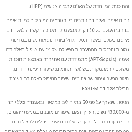
והתוכנית המיוחדת של האו"ם לרבייה אנושית (HRP).
זיהום אימהי ואלח דם נותרים בין הגורמים המובילים למוות אימהי
ברחבי העולם. כל 30 דקות אמא מתה מסיבה הקשורה לאלח דם
אי שם בעולם, כאשר הנטל הגדול ביותר נושאות נשים במדינות
נמוכות והכנסות. ההתערבות הפעילה של מניעה וטיפול באלח דם
אימהי (APT-Sepsis) מתמודדת עם אתגר זה באמצעות תוכנית
משולבת המתמקדת בשלושה תחומים: שיפור היגיינת הידיים,
חיזוק מניעה וניהול של זיהומים ושיפור הטיפול באלח דם בעזרת
חבילת אלח דם FAST-M.
הניסוי, שנערך על פני 59 בתי חולים במלאווי ובאוגנדה וכלל יותר
מ-430,000 נשים, העריך האם שיפורים מובנים במניעת זיהומים,
זיהוי מוקדם וטיפול בזמן של אלח דם אימהי יכולים להציל חיים.
ממצאי הניסוי מראים שגם בתוך סביבה מוגבלת מאוד במשאבים