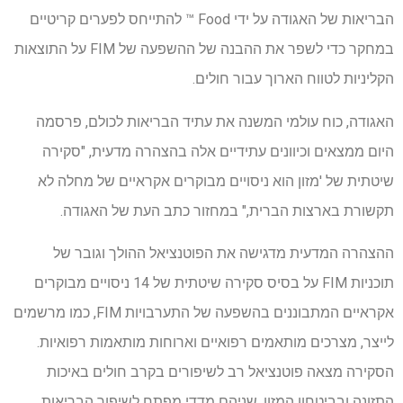
הבריאות של האגודה על ידי Food ™ להתייחס לפערים קריטיים
במחקר כדי לשפר את ההבנה של ההשפעה של FIM על התוצאות
הקליניות לטווח הארוך עבור חולים.
האגודה, כוח עולמי המשנה את עתיד הבריאות לכולם, פרסמה
היום ממצאים וכיוונים עתידיים אלה בהצהרה מדעית, "סקירה
שיטתית של 'מזון הוא ניסויים מבוקרים אקראיים של מחלה לא
תקשורת בארצות הברית," במחזור כתב העת של האגודה.
ההצהרה המדעית מדגישה את הפוטנציאל ההולך וגובר של
תוכניות FIM על בסיס סקירה שיטתית של 14 ניסויים מבוקרים
אקראיים המתבוננים בהשפעה של התערבויות FIM, כמו מרשמים
לייצר, מצרכים מותאמים רפואיים וארוחות מותאמות רפואיות.
הסקירה מצאה פוטנציאל רב לשיפורים בקרב חולים באיכות
התזונה ובביטחון המזון, שניהם מדדי מפתח לשיפור הבריאות.