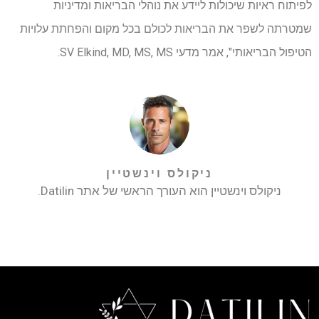
לפיתוח ראיות שיכולות ליידע את נוהלי הבריאות ומדיניות
שמטרתה לשפר את הבריאות לכולם בכל מקום והפחתת עלויות
הטיפול הבריאותי", אמר מדעי SV Elkind, MD, MS, MS.
ניקולס וינשטיין
ניקולס וינשטיין הוא העורך הראשי של אתר Datilin.