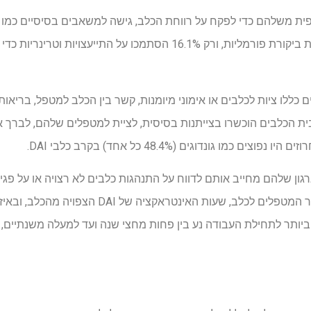
תצפית משלהם כדי לפקח על רווחת הכלב, גישה למשאבים בסיסיים כמו 
פחות משליש השתמשו ברשימות ביקורת פורמליות, ורק 16.1% הסתמכו על התי
ם כללו ציות לכלבים או אימוני מיומנות, קשר בין הכלב למטפל, בריאו
ית הכלבים הוכשרו בצייתנות בסיסית, לציית למטפלים שלהם, לברך 
כמו גונדוגים (48.4% כל אחד) בקרב כלבי DAI.
ון שלהם מחייב אותם לדווח על התנהגות כלבים לא רצויה או על פג
היבטים אחרים נבדקו, כמו מספר המטפלים לכלב, שעות האינ
. הגיל הצעיר ביותר לתחילת העבודה נע בין פחות מחצי שנה ועד למעלה משנתיי