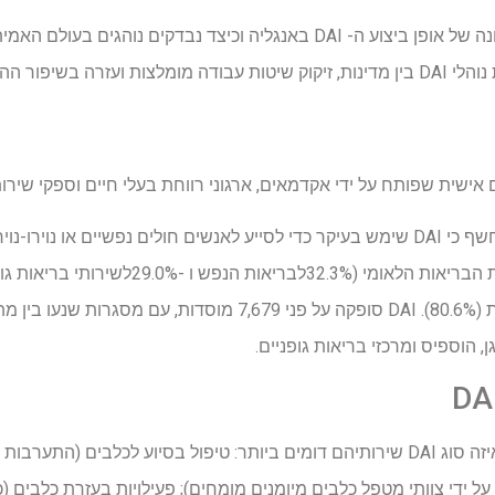
המחקר הנוכחי ביקש לספק תמונה של אופן ביצוע ה- DAI באנגליה וכיצד נבד
כה וההתפתחות נוספת.
ת שפותח על ידי אקדמאים, ארגוני רווחת בעלי חיים וספקי שירותים 
מדגם קטן זה של 31 ספקי DAI חשף כי DAI שימש בעיקר כדי לסייע לאנשים חולים נפשיים א
שאינן NHS (80.6%), בתוך שירות הבריאות הלאומי (%
(41.9%), ובבריאות פרטית אחרת (80.6%). DAI סופקה על פני 7,679 מ
ן, הוספיס ומרכזי בריאות גופניים.
המשתתפים התבקשו לבחור באיזה סוג DAI שירותיהם דומים ביותר: טיפול בסיוע לכלבי
ל ידי צוותי מטפל כלבים מיומנים מומחים); פעילויות בעזרת כלבים (