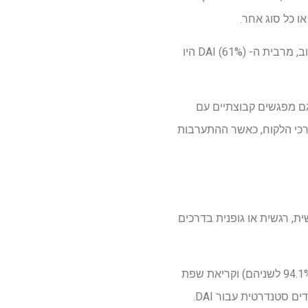
ו כל סוג אחר.
התגובות חשפו חוסר סטנדרטיזציה לטיפול ב- DAI. רוב המפגשים היו שבועיים, באורך של עד שעה. שוב, מרבית ה- DAI (61%) היו
ים ניהלו גם מפגשים קבוצתיים עם
דה ניכרת בהתאם לצרכי הלקוח, כאשר ההתערבות
 נפשית, רגשית או גופנית בדרכים
כ- 54.8% ממטפלי הכלבים הוכשרו רשמית; לרובם אימונים ברווחת/בטיחות כלבים, הערכת סיכונים (94.1% לשניהם) וקריאת שפת