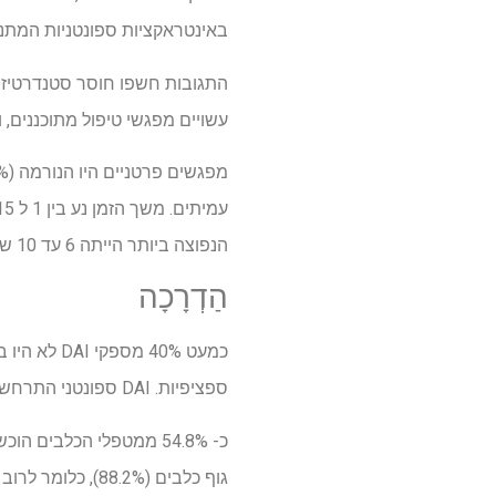
באינטראקציות ספונטניות המתנדב
עשויים מפגשי טיפול מתוכננים, וקצת יותר ממחצית (.6%
הנפוצה ביותר הייתה 6 עד 10 שבועות.
הַדְרָכָה
כמעט 40% 
ספציפיות. DAI ספונטני התרחש במהלך תוכניות קהילתיות, אירועים חברתיים או ספורט.
גוף כלבים (88.2%), כלומר לרוב המטפלים המיומנים היו מיומנויות אלה. עם זאת, לא הייתה תכנית לימודים סטנדרטית עבור DAI.