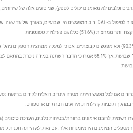
ים וכלבים לא מאומנים יכולים לספק), שני סוגים אלה של שירותים; א
51) כללו גם פעילויות ספונטניות.
מפגשים פרטניים היו הנורמה (90.3%) ולא מפגשים קבוצתיים, אם כי למעלה ממחצית הספק
עמיתים. משך הזמן נע בין 1 ל 15 שבועות, אך 58.1% אמרו כי הדבר השתנה במי
מספקי DAI לא היו ברורים אם לכל מפגש הייתה מטרה אינדיבידואלית לקידום בריאות