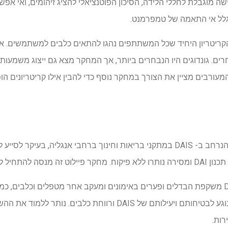
שה מוגבלת לחללי הלידה, הסיכון הפוטנציאלי להציג זיהומים, ואי אפש
בגלל אי התאמה של טמפרמנט.
 הקריטריון היחיד שכל המשתתפים נהגו להתאים כלבים למשתמשים. אח
אחרים. גונדוגים היו הנבחרים ביותר, אך המחקר מצא גם ייצוג משמעות
המעורבים מציין את הצורך במחקר נוסף כדי להבין אילו קריטריונים 
למרות הערך המורגש והשימוש הנרחב ב- DAIS במתקני בריאות וחינוך ברחבי אנגלי
ל למלא את הפערים.
השונות הרחבה במסירה של DAI משקפת הבדלים ופערים באימונים ומעקב אחר מטפלים וכל
רות.