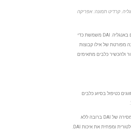
ליה. קרדיט תמונה: אפריקה
בחנו נתונים על התערבויות בסיוע לכלבים (DAI) מספקים באנגליה. DAI משמשת כדי
נה מפורטת של אילו קבוצות
 וכיצד בצורה הטובה ביותר לבחור ולהכשיר כלבים מתאימים
לבעלי חיים (AAIS). הם עשויים להיות מסווגים כטיפול בסיוע כלבים
הנחיות DAI פותחו כדי להבטיח דבקות בהמלצות הבטיחות. עם זאת, השדה נשאר ברובו ללא פיקוח, ומסירה של DAI ברובה ללא
רית ומפחית את איכות DAI.