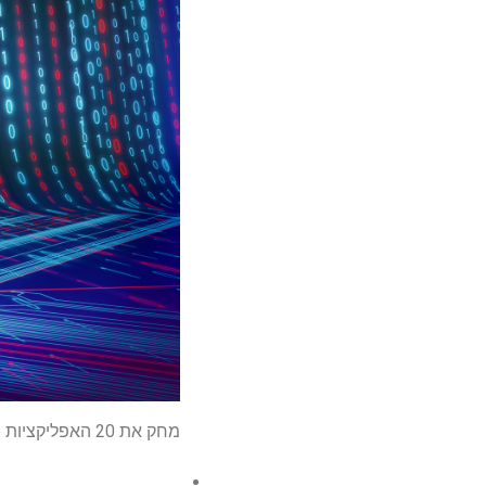
מחק את 20 האפליקציות האלה עכשיו אם הורדת אותן מחנות Play – הן זדוניות