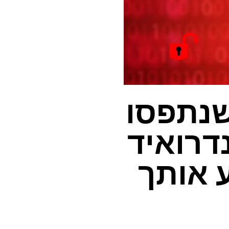
ות ריגול SparkKitty שנתפסו
נדרואיד
 אותך