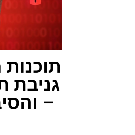
גניבת תמ
– והסי