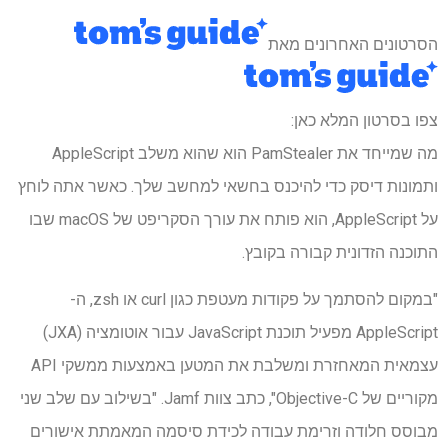
הסרטונים האחרונים מאת
צפו בסרטון המלא כאן:
מה שמייחד את PamStealer הוא שהוא משלב AppleScript
ותמונות דיסק כדי להיכנס בחשאי למחשב שלך. כאשר אתה לוחץ
על AppleScript, הוא פותח את עורך הסקריפט של macOS שבו
התוכנה הזדונית קבורה בקובץ.
"במקום להסתמך על פקודות מעטפת כגון curl או zsh, ה-
AppleScript מפעיל תוכנת JavaScript עבור אוטומציה (JXA)
עצמאית המאחזרת ומשלבת את המטען באמצעות ממשקי API
מקוריים של Objective-C", כתב צוות Jamf. "בשילוב עם שלב שני
מבוסס חלודה וזרימת עבודה לכידת סיסמה המאמתת אישורים