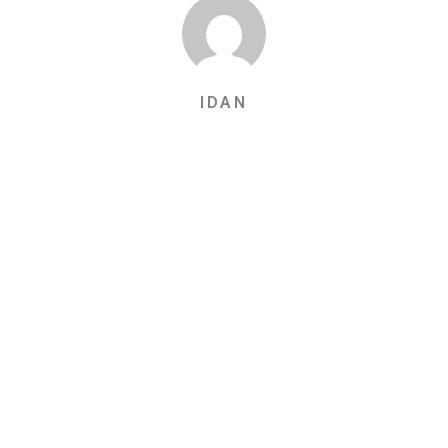
IDAN
האתר בתהליך הנגשה לבעלי מוגבלויות
אנו עושים כל מאמץ להשלים את הנגשת האתר! במידה ונתקלת בבעיה
אנא פנה אלינו!