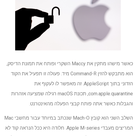
כאשר מישהו מתקין את Maccy השקרי ופותח את תמונת הדיסק,
הוא מתבקש להזין Command-R מיד. פעולה זו תפעיל את הקוד
הזדוני בתוך AppleScript. זה מאפשר לו לעקוף את
com.apple.quarantine, תכונת macOS רגילה שמציעה אזהרות
והגבלות כאשר אתה פותח קבצי הפעלה מהאינטרנט.
השלב השני הוא קובץ Mach-O שנכתב במיוחד עבור מחשבי Mac
המריצים מעבדי Apple M-series. חלודה היא ככל הנראה קוד לא