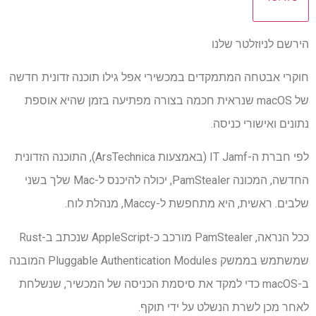
הירשם לניוזלטר שלנו
חוקרי אבטחה המתמקדים במכשירי אפל גילו תוכנה זדונית חדשה
של macOS שנראית חכמה בצורה מפתיעה בזמן שהיא אוספת
נתונים ואישורי כניסה.
לפי חברת ה-IT Jamf (באמצעות ArsTechnica), התוכנה הזדונית
החדשה, המכונה PamStealer, יכולה להיכנס ל-Mac שלך בשני
שלבים. ראשית, היא מתחפשת ל-Maccy, מנהלת לוח.
ככל הנראה, PamStealer מורכב כ-AppleScript שנכתב ב-Rust
שמשתמש בממשק Pluggable Authentication Modules המובנה
ב-macOS כדי למקד את סיסמת הכניסה של המכשיר, שנשלחת
לאחר מכן לשרת הנשלט על ידי תוקף.