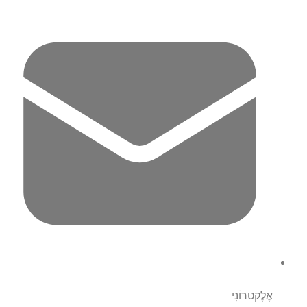
אֶלֶקטרוֹנִי