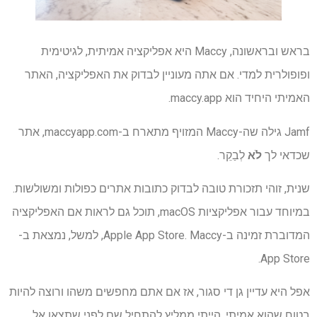
בראש ובראשונה, Maccy היא אפליקציה אמיתית, לגיטימית
ופופולרית למדי. אם אתה מעוניין לבדוק את האפליקציה, האתר
האמיתי היחיד הוא maccy.app.
Jamf גילה שה-Maccy המזויף מתארח ב-maccyapp.com, אתר
שכדאי לך
לֹא
לְבַקֵר.
שנית, זוהי תזכורת טובה לבדוק כתובות אתרים כפולות ומשולשות.
במיוחד עבור אפליקציות macOS, תוכל גם לראות אם האפליקציה
המדוברת זמינה ב-Apple App Store. Maccy, למשל, נמצאת ב-
App Store.
אפל היא עדיין גן די סגור, אז אם אתם מחפשים משהו ורוצה להיות
בטוח שהוא אמיתי, הייתי ממליץ להתחיל שם לפני שתצאו אל