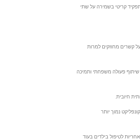
אה תפקיד קריטי בשמירה על שתי
שמור על הדינמיקה המשפחתית שלפני המגפה שלהן, כאשר 44% דיווחו על קשרים מחוזקים למרות
, שיתוף פעולה משפחתי ותמיכה
ית חיובית.
נפליקט נמוך יותר
חריות לטיפול בילדים בעוד