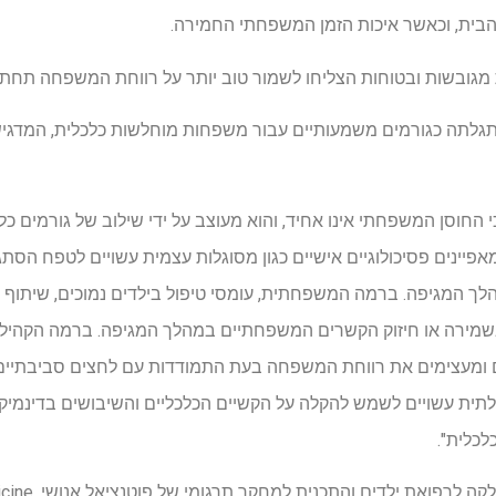
בית, וכאשר איכות הזמן המשפחתי החמירה.
מגובשות ובטוחות הצליחו לשמור טוב יותר על רווחת המשפחה תחת 
גלתה כגורמים משמעותיים עבור משפחות מוחלשות כלכלית, המדגיש
החוסן המשפחתי אינו אחיד, והוא מעוצב על ידי שילוב של גורמים כלכל
פיינים פסיכולוגיים אישיים כגון מסוגלות עצמית עשויים לטפח הסתג
המגיפה. ברמה המשפחתית, עומסי טיפול בילדים נמוכים, שיתוף פעול
שמירה או חיזוק הקשרים המשפחתיים במהלך המגיפה. ברמה הקהילת
ומעצימים את רווחת המשפחה בעת התמודדות עם לחצים סביבתיים.
לתית עשויים לשמש להקלה על הקשיים הכלכליים והשיבושים בדינמי
כלית".
חלקה לרפואת ילדים והתכנית למחקר תרגומי של פוטנציאל אנושי, NUS Medicine