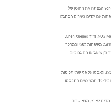
מחקר חדש של האוניברסיטה הלאומית של סינגפור Yong Loo Lin School of Medicine (NUS Medicine) המנתח את החוסן של
 כיצד רוב המשפחות עם ילדים צעירים הסתגלו
בהנחיית פרופ' ז'אן יונג ווי-ג'ון מהמחלקה לרפואת ילדים ותכנית המחקר הפוטנציאלי האנושי ב-NUS Medicine, וד"ר Chen Xuejiao,
עמית מחקר לשעבר מהמחלקה לרפואת ילדים ב-NUS Medicine, צוות המחקר בחן את הנתונים של 2,818 משפחות לפני ובמהלך
 צ'ן שואג'יאו הם גם כיום
הנתונים נשאבו ממחקר אורך מייצג ארצי – מחקר אורך מוקדם לפיתוח מוקדם של סינגפור (SG-LEADS), ונאספו על פני שתי תקופות
זמן – גל ראשון ב-2018-2019 לפני התפרצות COVID-19 וגל שני ב-2021 במהלך השני שנת מגיפת קוביד-19. הממצאים התבססו
מדגם לאומי, מצא שרוב