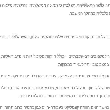
ר. כּוֹשֵׁר הִתאוֹשְׁשׁוּת. יש לציין כי תמיכה ממשלתית וקהילתית מיל
 כלכלית במהלך המשבר.
• 42% מהמשפחות הצליחו ל
 למשאבים רב-שכבתיים – כולל חוזקות פסיכולוגיות אינדיבידואליות
 במצב טוב יותר לעמוד במצוקות.
וגלות עצמית וביטחון עצמי גבוהים יותר עזרו לטפח דינמיקה משפחת
ני של שיתוף הפעולה המשפחתי, שבו אמהות, בתמיכת אבות, ניהלו קו
י, תוך תרומה ליחסים משפחתיים תומכים ומלוכדים יותר.
אשר האם חוותה קונפליקט בעבודה-חיים כגון כתפיה ברוב תחומי הא