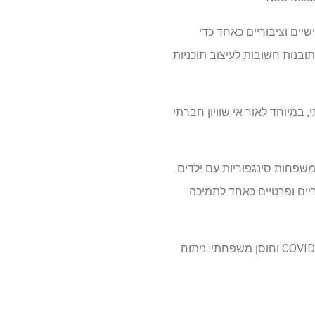
יים וציבוריים כאחד כדי
בנות חשובות לעיצוב תוכניות
במיוחד לאור אי שוויון חברתי
 מ-SG-LEADS, מחקר אורך מייצג ארצי גדול הבוחן את ההשפעה של COVID-19 על משפחות סינגפוריות עם ילדים
ריים ופרטיים כאחד לתמיכה
מחקר זה פורסם בכתב עת סוציולוגיה מוביל – Journal of Marriage and Family, שכותרתו חוויות COVID-19 וחוסן משפחתי: ניתוח