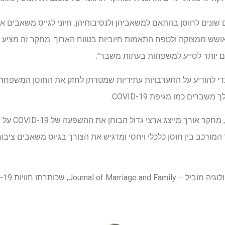
ונים לחוסן בהתאם למשאביהן ולנסיבותיהן. חיוני לגייס משאבים איש
ש ממצוקה ולטפח התאמות חיוביות בטווח הארוך. מחקר זה מציע תו
ים יותר לסייע למשפחות בעתות משבר".
 להודיע ​​על התערבויות עתידיות שמטרתן לחזק את החוסן המשפחתי, 
רים כמו מגיפת COVID-19.
המחקר הוא חלק
המורכב בין חוסן כלכלי ויחסי ומדגיש את הצורך בגיוס משאבים ציבו