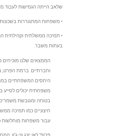
שלאב הייתה הגמישות לעבוד מה
• משפחות המתגוררות בשכונות 
• תמיכה ממשלתית וקהילתית הת
בעתות משבר.
הממצאים שלנו מוכיחים כי 
וחברתיים. ברמת הפרט, מא
היחסים המשפחתיים במהלך 
משפחתית יכולים לסייע ב
בטוחה ומגובשת משמרים 
חיצוניים כמו תמיכה ממש
עבור משפחות מוחלשות כל
פרופ' ז'אן יונג ווי-ג'ון, המ