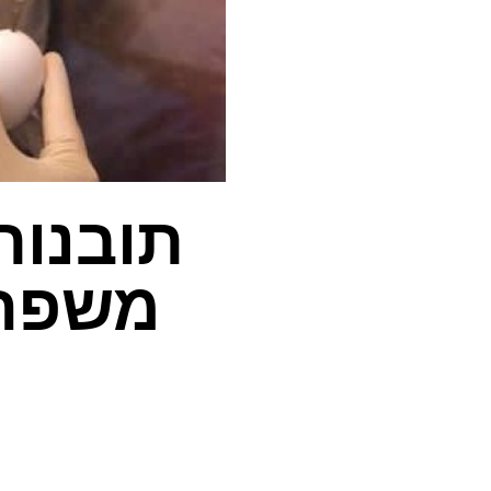
תובנות
משפחת
מ