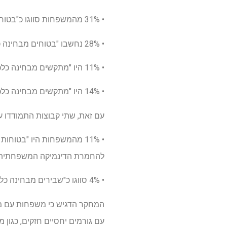
• 31% מהמשפחות סווגו כ"בטוחות כלכלית ומחוזקות ביחסים", בעלות יחסים משפחתיים משופרים.
• 28% נחשבו "בטוחים מבחינה כלכלית ויציבים מבחינה יחסית", תוך שמירה על הדינמיקה המשפחתית שלפני המגפה שלהם.
• 11% היו "מתקשים מבחינה כלכלית אך השתפרו מבחינה יחסית", והדגישו חיזוק יחסי משמעותי למרות קשיים כלכליים.
• 14% היו "מתקשים מבחינה כלכלית אך יציבים ביחסים", התמודדו עם אתגרים כלכליים תוך שימור היחסים המשפחתיים.
עם זאת, שתי קבוצות התמודדו ע
• 11% מהמשפחות היו "בטו
להחמרת הדינמיקה המשפחתית.
• 4% סווגו כ"שבירים מבחינה כלכלית ויחסית", סובלים הן ממצוקה כלכלית והן מהידרדרות ביחסים המשפחתיים.
המחקר הדגיש כי משפחות עם משא
עם גורמים יחסיים חזקים, כגון 