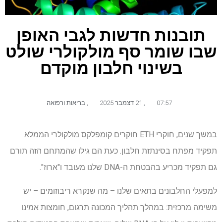
תובנות חדשות לגבי האופן
שבו שומר סף מולקולרי שולט
בשינוי חלבון מוקדם
07:57
,
21 דצמבר 2025
,
בריאות ורפואה
במשך שנים, חוקרי ETH חוקרים קומפלקס מולקולרי הממלא
תפקיד מפתח בסינתזת חלבון. כעת הם גילו שהמתחם הזה תורם
גם תפקיד מכריע בהבטחת ה-DNA שלנו מעובד ו"ארוז".
למפעלי החלבונים בתאים שלנו – מה שנקרא ריבוזומים – יש
משימה מרכזית: במהלך תהליך המכונה תרגום, חומצות אמינו