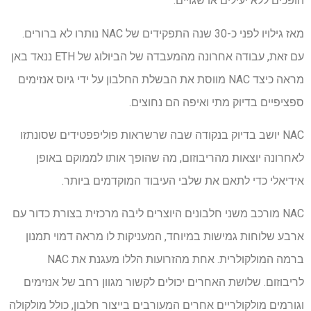
הופכים ללא יעילים או שגויים.
מאז גילויו לפני כ-30 שנה התפקידים של NAC נותרו לא ברורים.
עם זאת, עבודה אחרונה מהמעבדה של הביולוג של ETH ננאד באן
מראה כיצד NAC מווסת את הבשלת החלבון על ידי גיוס אנזימים
ספציפיים בדיוק מתי ואיפה הם נחוצים.
NAC יושב בדיוק בנקודה שבה שרשראות פוליפפטידים שסונתזו
לאחרונה יוצאות מהריבוזום, מה שהופך אותו לממוקם באופן
אידיאלי כדי לתאם את שלבי העיבוד המוקדמים ביותר.
NAC מורכב משני חלבונים היוצרים ליבה מרכזית בצורת כדור עם
ארבע שלוחות גמישות במיוחד, המעניקות לו מראה דמוי תמנון
ברמה המולקולרית. אחת מהזרועות הללו מעגנת את NAC
לריבוזום. שלושת האחרים יכולים לקשור מגוון רחב של אנזימים
וגורמים מולקולריים אחרים המעורבים בייצור חלבון, כולל מולקולה