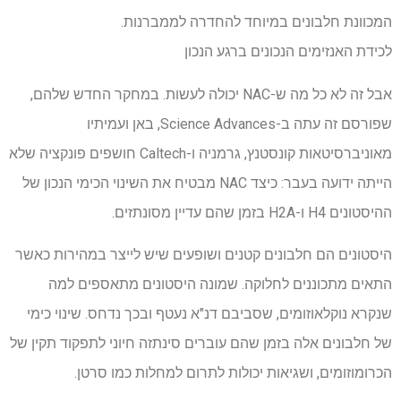
המכוונת חלבונים במיוחד להחדרה לממברנות.
לכידת האנזימים הנכונים ברגע הנכון
אבל זה לא כל מה ש-NAC יכולה לעשות. במחקר החדש שלהם,
שפורסם זה עתה ב-Science Advances, באן ועמיתיו
מאוניברסיטאות קונסטנץ, גרמניה ו-Caltech חושפים פונקציה שלא
הייתה ידועה בעבר: כיצד NAC מבטיח את השינוי הכימי הנכון של
ההיסטונים H4 ו-H2A בזמן שהם עדיין מסונתזים.
היסטונים הם חלבונים קטנים ושופעים שיש לייצר במהירות כאשר
התאים מתכוננים לחלוקה. שמונה היסטונים מתאספים למה
שנקרא נוקלאוזומים, שסביבם דנ"א נעטף ובכך נדחס. שינוי כימי
של חלבונים אלה בזמן שהם עוברים סינתזה חיוני לתפקוד תקין של
הכרומוזומים, ושגיאות יכולות לתרום למחלות כמו סרטן.