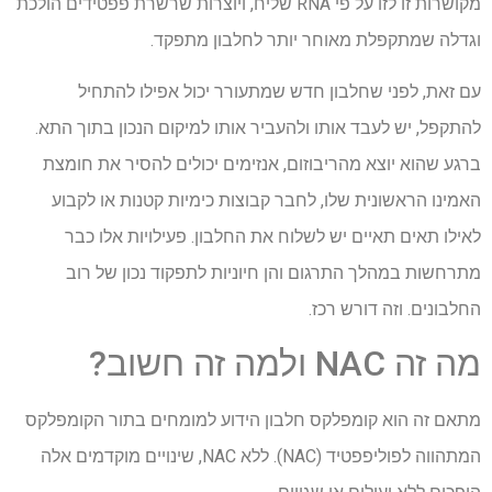
מקושרות זו לזו על פי RNA שליח, ויוצרות שרשרת פפטידים הולכת
וגדלה שמתקפלת מאוחר יותר לחלבון מתפקד.
עם זאת, לפני שחלבון חדש שמתעורר יכול אפילו להתחיל
להתקפל, יש לעבד אותו ולהעביר אותו למיקום הנכון בתוך התא.
ברגע שהוא יוצא מהריבוזום, אנזימים יכולים להסיר את חומצת
האמינו הראשונית שלו, לחבר קבוצות כימיות קטנות או לקבוע
לאילו תאים תאיים יש לשלוח את החלבון. פעילויות אלו כבר
מתרחשות במהלך התרגום והן חיוניות לתפקוד נכון של רוב
החלבונים. וזה דורש רכז.
מה זה NAC ולמה זה חשוב?
מתאם זה הוא קומפלקס חלבון הידוע למומחים בתור הקומפלקס
המתהווה לפוליפפטיד (NAC). ללא NAC, שינויים מוקדמים אלה