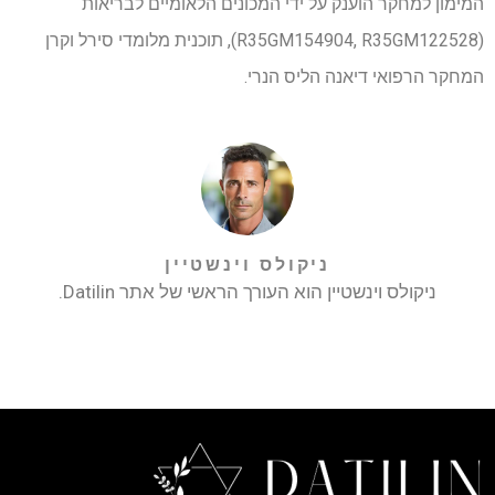
המימון למחקר הוענק על ידי המכונים הלאומיים לבריאות
(R35GM154904, R35GM122528), תוכנית מלומדי סירל וקרן
המחקר הרפואי דיאנה הליס הנרי.
ניקולס וינשטיין
ניקולס וינשטיין הוא העורך הראשי של אתר Datilin.