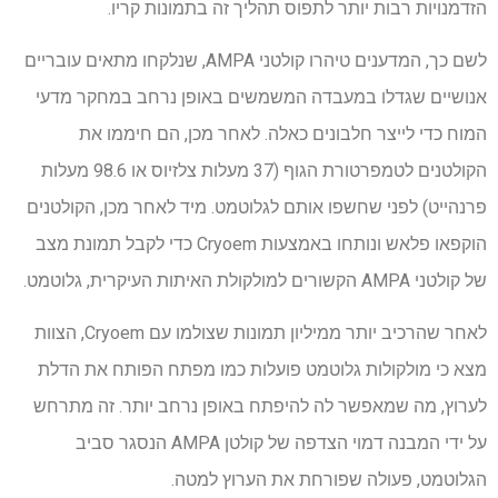
הזדמנויות רבות יותר לתפוס תהליך זה בתמונות קריו.
לשם כך, המדענים טיהרו קולטני AMPA, שנלקחו מתאים עובריים
אנושיים שגדלו במעבדה המשמשים באופן נרחב במחקר מדעי
המוח כדי לייצר חלבונים כאלה. לאחר מכן, הם חיממו את
הקולטנים לטמפרטורת הגוף (37 מעלות צלזיוס או 98.6 מעלות
פרנהייט) לפני שחשפו אותם לגלוטמט. מיד לאחר מכן, הקולטנים
הוקפאו פלאש ונותחו באמצעות Cryoem כדי לקבל תמונת מצב
של קולטני AMPA הקשורים למולקולת האיתות העיקרית, גלוטמט.
לאחר שהרכיב יותר ממיליון תמונות שצולמו עם Cryoem, הצוות
מצא כי מולקולות גלוטמט פועלות כמו מפתח הפותח את הדלת
לערוץ, מה שמאפשר לה להיפתח באופן נרחב יותר. זה מתרחש
על ידי המבנה דמוי הצדפה של קולטן AMPA הנסגר סביב
הגלוטמט, פעולה שפורחת את הערוץ למטה.