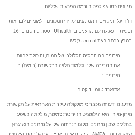
מגוונים כמו אפילפסיה וכמה הפרעות שכליות.
דו"ח על הניסויים, הממומנים על ידי המכונים הלאומיים לבריאות
ובשיתוף פעולה עם מדענים ב- Uthealth יוסטון, פורסם ב -26
במרץ בכתב העת Journal
טֶבַע
ו
נוירונים הם הבסיס הסלולרי של המוח, והיכולת לחוות
את הסביבה שלנו וללמוד תלויה בתקשורת (כימית) בין
נוירונים. "
אדוארד טוומי, דוקטור
מדענים ידעו זה מכבר כי מולקולה עיקרית האחראית על תקשורת
נוירון-נויורון היא הגלוטמט הנוירוטרנסמיטר, מולקולה בשפע
בחללים שבין נוירונים. מקום הנחיתה שלו על נוירונים הוא ערוץ
שנקרא קולטן AMPA, המקיים אינטראקציה עם גלוטמט, ואז פועל