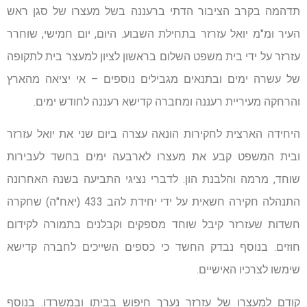
תדהמה בקרב הציבור הדתי ברעננה בשל מעצרו של סגן ראש
העיר ומ"מ יואל עזרזר בתחילת השבוע. היום, יום חמישי, שוחרר
עזרזר על ידי בית משפט השלום בראשון לציון למעצר בית לתקופה
של עשרה ימים ובתנאים מגבילים נוספים – אי יציאה מהארץ
והרחקה מעיריית רעננה ומחברה קדישא רעננה לחודש ימים.
היחידה הארצית לחקירות הונאה עצרה ביום שני את יואל עזרזר
ובית המשפט קבע את מעצרו לארבעה ימים בחשד לעבירות
שוחד, מרמה והלבנת הון. לדברי נציגי התביעה בשנה האחרונה
התנהלה חקירה חשאית על ידי יחידת להב 433 (יאח"ה) שחקרה
חשדות שעזרזר קיבל שוחד מספקים וקבלנים בתמורה לקידום
חוזים. בנוסף נבדק החשד כי כספים השייכים לחברה קדישא
שימשו לצרכיו האישיים.
קודם למעצרו של עזרזר נערך חיפוש בביתו ובמשרדו. בנוסף