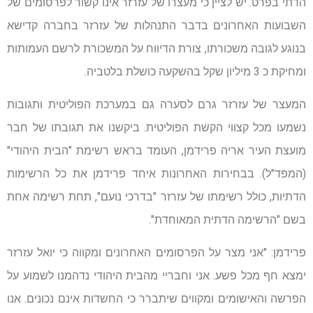
הדתי בפרט. יש לציין כי מעצרו של עזרזר אינו קשור לפרסומים של
השבועות האחרונים בדבר התנהלות של עזרזר בחברה קדישא
בנוגע לגובה משכורתו, צורת הדיווח על המשכורת לרשם העמותות
ומחיקת כ 3 מיליון שקל בהשקעה כושלת בלטביה.
המעצר של עזרזר גרם לסערה גם במערכת הפוליטית ותגובות
נשמעו מכל קצווי הקשת הפוליטית. ביקשנו את תגובתו של חבר
מועצת העיר אריה פרידמן, העומד בראש רשימת "הבית היהודי"
(המפד"ל). בבחירות האחרונות איחד פרידמן את כל הרשימות
הדתיות, כולל רשימתו של עזרזר "בדרכי נועם", תחת רשימה אחת
בשם "הרשימה הדתית המאוחדת".
פרידמן: "אני מצר על הפרסומים האחרונים ומקווה כי יואל עזרזר
ימצא חף מכל פשע. אני וחבריי מהבית היהודי נדהמנו לשמוע על
הפרשה והאישומים ומקווים שיתברר כי החשדות אינם נכונים. אנו