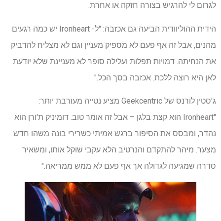
לגרום לי להרגיש בצורה חזקה או אחרת.
הידית ההוליוודית הביעה גם אכזבה: "ל- Ironheart יש כמה רגעים
מהנים, אבל זה אף פעם לא מספיק מעניין וגם לא מצליח להדביק
את הנחיתה. דמויות תפלות ועלילה סופר לא מעניינת שלא יודעת
לאן היא רוצה ללכת. אכזבה בסך הכל."
ג'סטין לורנס של Geekcentric מציע נטייה מעורבת יותר:
"Ironheart הוא קצת בלגן – אבל זה אומר טוב. דומיניק ת'ורן הוא
נהדר, ומבסס את הסיפור ברגש אמיתי כשרירי בונה משהו חדש
מצער. מיהר להתקדם והנרטיב הלא עקבי שוקל אותו, ומשאיר
סדרה שמגיעה לגדולה אך אף פעם לא ממש ממריאה."