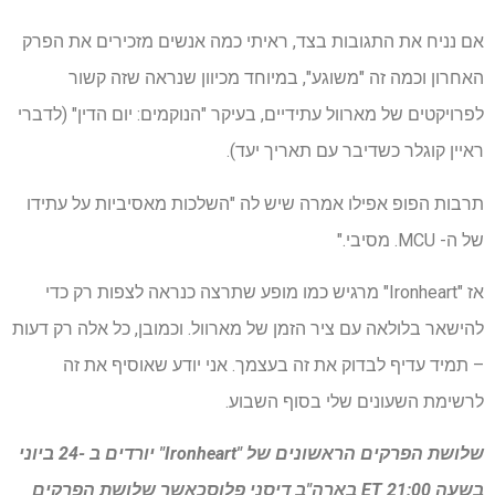
אם נניח את התגובות בצד, ראיתי כמה אנשים מזכירים את הפרק
האחרון וכמה זה "משוגע", במיוחד מכיוון שנראה שזה קשור
לפרויקטים של מארוול עתידיים, בעיקר "הנוקמים: יום הדין" (לדברי
ראיין קוגלר כשדיבר עם תאריך יעד).
תרבות הפופ אפילו אמרה שיש לה "השלכות מאסיביות על עתידו
של ה- MCU. מסיבי."
אז "Ironheart" מרגיש כמו מופע שתרצה כנראה לצפות רק כדי
להישאר בלולאה עם ציר הזמן של מארוול. וכמובן, כל אלה רק דעות
– תמיד עדיף לבדוק את זה בעצמך. אני יודע שאוסיף את זה
לרשימת השעונים שלי בסוף השבוע.
שלושת הפרקים הראשונים של "Ironheart" יורדים ב -24 ביוני
בשעה 21:00 ET בארה"ב
דיסני פלוס
כאשר שלושת הפרקים