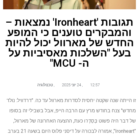
תגובות 'Ironheart' נמצאות –
והמבקרים טוענים כי המופע
החדש של מארוול יכול להיות
בעל "השלכות מאסיביות על
ה- MCU"
12:57
,
24 יוני 2025
,
טכנולוגיה
זו הייתה שנה שקטה יחסית לסדרות מארוול עד כה. "דרדוויל: נולד
מחדש" צנח בחודש מרץ עם הרבה הייפ, אבל בשבילי זה בסופו
של דבר היה פשוט
בְּסֵדֶר
ו כעת, ההצעה האחרונה של מארוול,
"Ironheart", אמורה לבכורה על דיסני פלוס היום בשעה 21 בערב