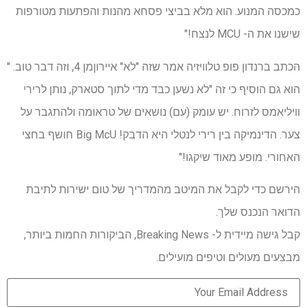
כמכסה המנוע. הוא מלא בביצי פסחא מהנות והפתעות מטורפות
שישנו את ה- MCU לנצח!"
הכתב ברנדון פופ טלוויזיה אמר שזה "לא" איירוןמן 4, וזה דבר טוב. "
הוא גם הוסיף כי זה "לא נשען כבד מדי לתוך סטארק, נותן לרירי
וויליאמס לזרוח. יש עומק (עם) נושאים של טראומה ולהתגבר על
צער. הדינמיקה בין רירי לנטלי היא הדבק! Big McU חושף בחצי
האחורי. מופע מאוד שיקגו!"
הירשם כדי לקבל את המיטב מהמדריך של טום ישירות לתיבת
הדואר הנכנס שלך.
קבל גישה מיידית ל- Breaking News, הביקורות החמות ביותר,
מבצעים מעולים וטיפים מועילים.