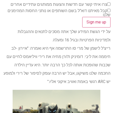
צרו איתי קשר עם חדשות והצעות ממותגים עתידיים אחרים
קבל מאיתנו דוא"ל בשם השותפים או נותני החסות המהימנים
שלנו
על ידי הגשת המידע שלך אתה מסכים לתנאים וההגבלות
ולמדיניות הפרטיות ובגיל 16 ומעלה.
רייצ'ל לישמן של מרי סו התרשמה אף היא ואמרה: "איירון -לב
חיממה את ליבי. דומיניק ת'ורן מחיה את רירי וויליאמס לחיים עם
שכבות שהופכות אותה לכל כך הרבה יותר. היא עדיין הילדה
החכמה שלנו משיקגו, אבל יש הרבה עומק לסיפור של רירי ולמופע
יש ARC רגשי באמת ואוויב איקוני אליו."