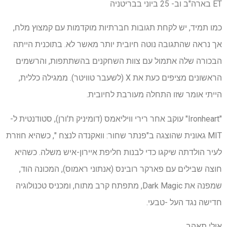
ET בארה"ב וב- 25 ביוני בבריטניה
כמו תמיד, יש לקחת תגובות חברתיות מוקדמות עם קמצוץ מלח,
אך נראה שהתגובה נוטה חיובית יותר מאשר לא. בתוכנית הייתה
הבכורה שלה אתמול עם צוות השחקנים בהשתתפות, והרשמים
הראשונים מציפים כעת את X (לשעבר טוויטר). ממגילה כללית,
הייתי אומר שזו התחלה מעורבת לחיובית.
"Ironheart" עוקב אחר רירי וויליאמס (דומיניק ת'ורן), סטודנטית ל-
MIT גאונית שהוצגה ב"פנתר שחור: וואקנדה לנצח ", כשהיא חוזרת
לעיר הולדתה שיקגו כדי לבנות חליפת איירון-איש משלה. כשהיא
חוצה שבילים עם פארקר רובינס (אנתוני ראמוס), המכונה הוד,
שמפנה את Dark Magic, מתפתח קרב מתוח, ומכניס טכנולוגיה
חדישה נגד העל -טבעי.
אולי תאהב