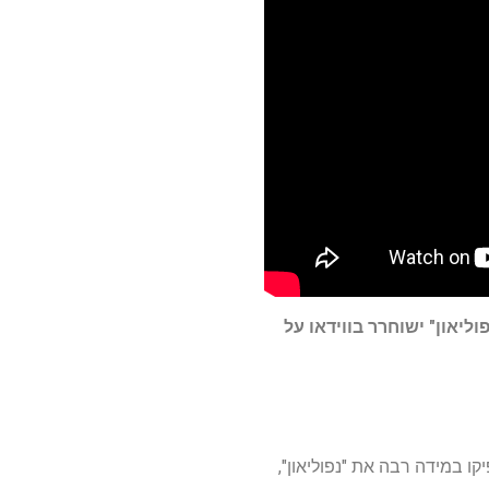
פוליאון" ישוחרר בווידאו על
, מכיוון שאולפני אפל מימנו והפיקו במידה רבה את "נפוליאון",