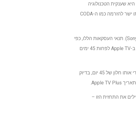
 בו כדי לנחש מתי הוא יגיע ל-Apple TV Plus. הסיבה לכך היא שענקית הטכנולוגיה
מתייחסת לזה כמו מהדורת תיאטרון מסורתית א-לה "Killers of the Flower Moon" במקום לשלוח אותו ישר להזרמה כמו ה-CODA
כמו עם "Killers of the Flower Moon", אפל שיתפה פעולה עם אולפן מסורתי (במקרה הזה Sony Pictures). תנאי העסקאות הללו, כפי
שדווח על ידי הניו יורק טיימס, כמו גם העסקה לסרט הריגול הקומי "Argyelle", ימנעו מהסרטים להזרים ב-Apple TV לפחות 45 ימים
עכשיו, כשאנחנו יודעים שהסרט של סקוט הולך לשירותי סטרימינג בתשלום של וידאו על פי דרישה אחרי אותו חלון של 45 יום, בדיוק