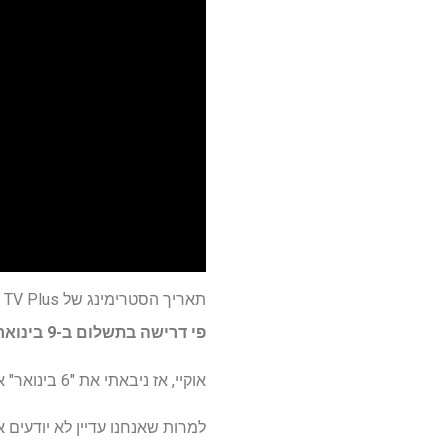
תאריך הסטרימינג של Apple TV Plus עבור "נפוליאון" עדיין לא רשמי, אבל יש לנו עדכון. כפי שחזינו,
פי דרישה בתשלום ב-9 בינואר
אוקיי, אז ניבאתי את "6 בינואר" אבל אני מניח שאפל לא רוצה שזה יהיה בתאריך הזה משום מה.