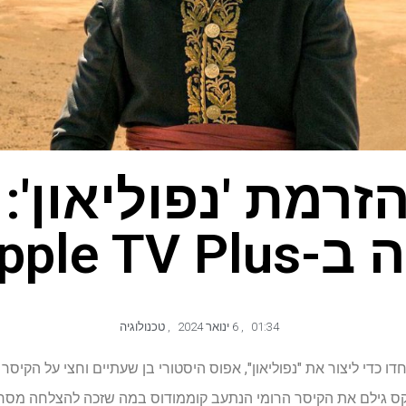
זרמת 'נפוליאון': 
Apple TV Pl?
01:34
,
6 ינואר 2024
,
טכנולוגיה
דו כדי ליצור את "נפוליאון", אפוס היסטורי בן שעתיים וחצי על הקיס
קס גילם את הקיסר הרומי הנתעב קוממודוס במה שזכה להצלחה מסחר