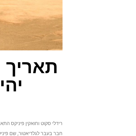
תאריך ה
יהיה ב-us
רידלי סקוט וחואקין פיניקס התאח
חבר בעבר לגלדיאטור, שם פיני