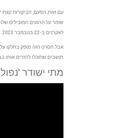
שומר על הרגעים המובילים שלו
לאקרנים ב-22 בנובמבר 2023. ציון הקהל שלו של 59% "טרי" גרוע בדיוק כמו דירוג המבקרים,
חושבים שתוכלו להזרים אותו בב
מתי ישודר 'נפוליאון' ב-Plus