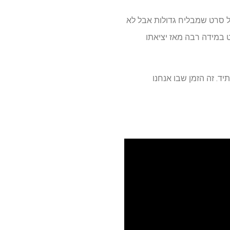
יותר מעורבות, כשהקונצנזוס הביקורתי על Rotten Tomatoes מצביע על סרט שמבליח גדולות אבל לא
 במידה רבה מאז יציאתו
וליאון" יגיע ל-Apple TV Plus בשלב מסוים בעתיד. זה הזמן שבו אנחנו