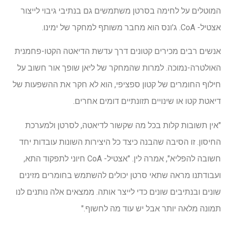
המוטלים על לחימה בסרטן משתמשים גם בנתיבי גיבוי לייצור
אצטיל- CoA. ג'ונס הוא מחבר משותף למחקר של ימינו.
אנשים רבים מכירים קטונים דרך עדשת הדיאטה הקטו-פחמנית
האולטרה-נמוכה. למרות שהמחקר של ליאן שופך אור חשוב על
חילוף החומרים של קטון ספציפי, הוא לא חקר את ההשפעות של
דיאטת קטו או שינויים תזונתיים דומים אחרים.
"אין תשובות קלות בכל מה שקשור לדיאטה, לסרטן ולמערכת
החיסון. זו הסיבה שהבנה כיצד כל היצירות השונות עובדות יחד
חשובה להפליא", אמרה לין. "אצטיל- CoA חיוני לתפקוד התא,
ועבודתנו מראה שתאי סרטן יכולים להשתמש בחומרים מזינים
שונים ובנתיבים שונים כדי לייצר אותה. ממצאים אלה נותנים לנו
תמונה מלאה יותר אבל יש עוד מה לחשוף."