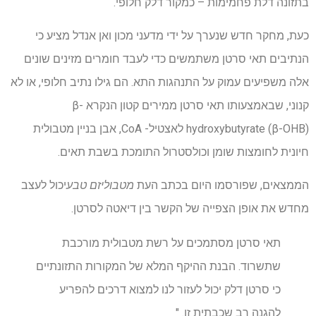
בתזונה דלת פחמימות – כמקור דלק חלופי.
כעת, מחקר חדש שנערך על ידי מדעני מכון ואן אנדל מציע כי
הנתיבים תאי סרטן משתמשים כדי לעבד חומרים מזינים שונים
אלה משפיעים עמוק על התנהגות התא. הם גילו נתיב חלופי, או לא
קנוני, שבאמצעותו תאי סרטן ממירים קטון הנקרא β-
hydroxybutyrate (β-OHB) לאצטיל- CoA, אבן בניין מטבולית
חיונית לחומצות שומן וכולסטרול התומכת בשבת תאים.
הממצאים, שפורסמו היום בכתב העת
מטבוליזם טבע
יכול לעצב
מחדש את אופן הצפייה של הקשר בין דיאטה לסרטן.
תאי סרטן מסתמכים על רשת מטבולית מורכבת
שתשרוד. הבנת ההיקף המלא של המקורות התזונתיים
כי סרטן דלק יכול לעזור לנו למצוא דרכים להפריע
להגנה רב שכבתית זו. "