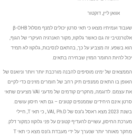
אוואן ליין, דוקטור
שעבוד ועמיתיו מצאו כי תאי סרטן יכולים למנף מסלול β-OHB
אלטרנטיבי זה גם כאשר גלוקוז, מקור האנרגיה העיקרי של הגוף,
הוא בשפע. זה מצביע על כך, בהתאם לנסיבות, גלוקוז לא תמיד
יכול להיות החומר המזין שבחירה בתאים.
הממצאים של ימינו מוסיפים להבנה מורכבת יותר ויותר וניואנס של
האופן בו התאים ממנפים תיק רחב של חומרים מזינים כדי לקיים
את עצמם. לדוגמה, מחקרים קודמים של מדעני VAI מציעים שתאי
סרטן אינם היחידים שממנפים קטונים – גם תאי חיסון עושים.
בשנת 2023 מצא ראסל ג'ונס של VAI, Ph.D., כי תאי T, חיילי
מערכת החיסון, עשויים להעדיף קטונים על פני גלוקוז כמקור דלק.
מחקר מאוחר יותר שנערך על ידי מעבדת ג'ונס מצא כי תאי T