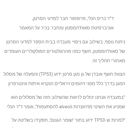
ד"ר כריס הנלי, פרופסור חבר למדעי הסרטן,
אוניברסיטת סאות'המפטון ומחבר בכיר על המאמר
ניתוח נוסף, בשילוב עם ניסויי מעבדה בבית הספר למדעי הסרטן
של סאות'המפטון, חשף כמה מהרגולטורים המולקולריים העומדים
מאחורי תהליך זה.
הצוות חשף אובדן של גן מגן סרטן ידוע (TP53) והפעלה של מסלול
המגן בדרך כלל מפני זיהומים ויראליים הנקרא איתות אינטרפרון.
"במעבדה אנחנו יכולים לראות שהשילוב הזה של מסלולים הוא
שמניע את השינוי מהיווצרות alveoli להסתעפות", אומר ד"ר הנלי.
"למרות ש-TP53 ידוע בתור 'שומר הגנום', תפקידו בשליטה על