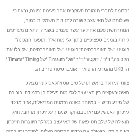
"בדומה לחברי תזמורת העוקבים אחר פעימה נפוצה, נראה כי
פעילותם של תאי עצב קשורה לתנודות חשמליות במוח,
המתרחשת פעם אחת עד עשר פעמים בשנייה. התאים מעדיפים
לירות בזמנים ספציפיים בתוך גלי מוח אלה, תופעה המכונה"
קוגנינג "של האוניברסיטה" קוגנינג "של האוניברסיטה, שקיבלו את
הקבוצה," ד"ר ", דוקטור" ד"ר "של" Timauth "של Timate" Timing ".
ה- UKB מהמרכז הרפואי – אוניברסיטת פרייבורג.
צוות המחקר בראשותו של טים גוט ולוקאס קונץ מצא כי
האינטראקציה בין תאי עצב לגלי מוח פעילה הן בלמידה ובזכירה
של מידע חדש – במיוחד באונה הזמנית המדיאלית, אזור מרכזי
לזיכרון האנושי. עם זאת, במחקר שנערך על זיכרון מרחבי, חוזק
הנעילה של שלב תט-פאזה של תאי עצב במהלך היווצרות הזיכרון
לא היה תלוי בשאלה אם נבדקי הבדיקה הצליחו להיזכר נכון בתוכן