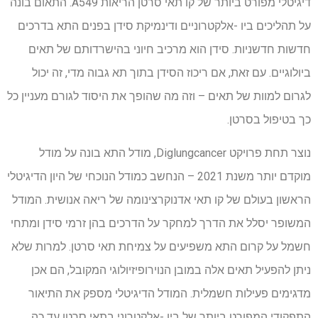
דיגיטלי מפורט ביותר של קו תאי סרטן הריאות A549. התאום בונה
על תהליכים ביו -אלקטרוניים ודינמיקת סידן בפנים התא בדרכים
חדשות חדשניות. סידן הוא מרכיב חיוני בהישרדותם של תאים
ביולוגיים. עם זאת, אם ריכוז הסידן בתוך תא גבוה מדי, זה יכול
לגרום למוות של תאים – וזה מה שהופך את היסוד לגורם מעניין כל
כך בטיפול בסרטן.
נוצר תחת פרויקט Diglungcancer, מודל התא בונה על מודל
מוקדם יותר משנת 2021 – הנחשב כמודל הנוכחי של היון הדיגיטלי
הראשון בעולם של קו תאי אדנוקרצינומה של ריאה אנושית. המודל
המשופר יסלל את הדרך למחקר על הדרכים בהן זרמי סידן ומתחי
חשמל על קרום התא משפיעים על צמיחת תאי סרטן. למרות שלא
ניתן להפעיל תאים אלה במובן הנוירופיזיולוגי המקובל, הם אכן
מדגימים פעילות חשמלית. המודל הדיגיטלי מספק את התיאור
התפקודי המפורט ביותר של ביו -אלקטרוני בתאי סרטן עד כה.