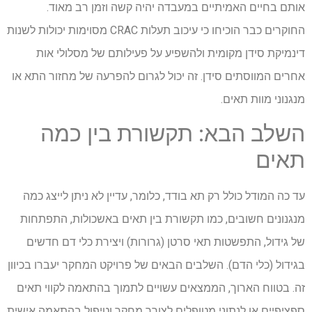
אותם בחיים האמיתיים במעבדה יהיה קשה וזמן רב מאוד.
החוקרים כבר הוכיחו כי עיכוב תעלות CRAC מסוימות יכולות לשנות
דינמיקת סידן מקומית ולהשפיע על פעילותם של מסלולי אות
אחרים המווסתים סידן. זה יכול לגרום להפרעה של מחזור התא או
מנגנוני מוות תאים.
השלב הבא: תקשורת בין כמה
תאים
עד כה המודל כולל רק תא בודד, כלומר, עדיין לא ניתן לייצג כמה
מנגנונים חשובים, כמו תקשורת בין תאים באשכולות, התפתחות
של גידול, התפשטות תאי סרטן (גרורות) ויצירת כלי דם חדשים
בגידול (כלי הדם). השלבים הבאים של פרויקט המחקר יעברו בכיוון
זה. בטווח הארוך, הממצאים עשויים לתמוך בהתאמה לקווי תאים
ספציפיים או לנתוני מטופלים לצורך מחקר וטיפול בהתאמה אישית