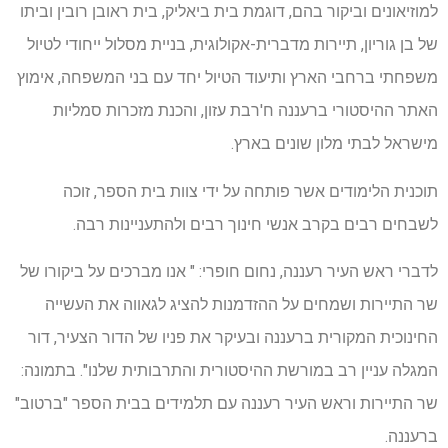
למוזיאונים וביקור בהם, דוגמת בית ביאליק, בית ראובן רובין וביתו
של בן גוריון, תיירות מדברית-אקולוגית, בניית מסלול ייחודי לטיול
משפחתי ברחבי הארץ ותיעוד הטיול יחד עם בני המשפחה, אימוץ
האתר ההיסטורי ברעננה ח'רבת עזון, והכנת מזכרות סמליות
מישראל לבתי מלון שונים בארץ.
תוכנית הלימודים אשר פותחה על ידי צוות בית הספר, זוכה
לשבחים רבים בקרב אנשי חינוך רבים ולהתעניינות רבה.
לדברי ראש העיר רעננה, נחום חופרי: " אנו מברכים על ביקורו של
שר התיירות ושמחים על ההזדמנות להציג לגאווה את העשייה
החינוכית המקורית ברעננה ובעיקר את פניו של הדור הצעיר, דור
המגלה עניין רב במורשת ההיסטורית והתרבותית שלנו". בתמונה:
שר התיירות וראש העיר רעננה עם תלמידים בבית הספר "ברטוב"
ברעננה.