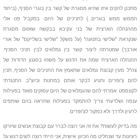
מתכנן להקים איזו שהיא מסגרת של קשר בין בוגרי הסניף, (ביחוד
הממש ממש בוגרים…) לחניכים של היום. במקביל פנו אלי
מההנהלה הארצית של בני עקיבא בבקשה שאזום מסגרת
שנקראת "שלישי בתנועה" (על משקל "שלישי בשלייקס" של אורי
אורבך) שמטרתה ליצור קשר בין גמלאים לבין חניכי הסניף.
ההנהלה הארצית שמה את הדגש על משהו בסגנון הדודות של
צה"ל. מעין קבוצת גמלאים שתאמץ את החניכים של הסניף, תכין
להם צ'ופרים ותגיע לבקר אותם במחנות וכיוצ"ב. התנגדתי
לקונספט. אמרתי להם שהגמלאים של היום עסוקים מאוד בפעילות
ענפה ושלדעתי צריך להתמקד בפעילות שתראה בהם שותפים
לרעיון ולדרך ולא כמקור לצ'ופרים.
מה בדיוק לעשות? את זה אני רוצה לברר עם קבוצת אנשים שיזרקו
רעיונות עד שנחליט מה הכיוון. אישית, אני הייתי רוצה לשים דגש על