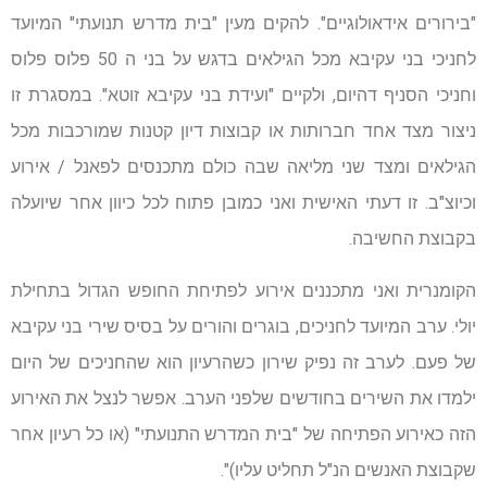
"בירורים אידאולוגיים". להקים מעין "בית מדרש תנועתי" המיועד
לחניכי בני עקיבא מכל הגילאים בדגש על בני ה 50 פלוס פלוס
וחניכי הסניף דהיום, ולקיים "ועידת בני עקיבא זוטא". במסגרת זו
ניצור מצד אחד חברותות או קבוצות דיון קטנות שמורכבות מכל
הגילאים ומצד שני מליאה שבה כולם מתכנסים לפאנל / אירוע
וכיוצ"ב. זו דעתי האישית ואני כמובן פתוח לכל כיוון אחר שיועלה
בקבוצת החשיבה.
הקומנרית ואני מתכננים אירוע לפתיחת החופש הגדול בתחילת
יולי. ערב המיועד לחניכים, בוגרים והורים על בסיס שירי בני עקיבא
של פעם. לערב זה נפיק שירון כשהרעיון הוא שהחניכים של היום
ילמדו את השירים בחודשים שלפני הערב. אפשר לנצל את האירוע
הזה כאירוע הפתיחה של "בית המדרש התנועתי" (או כל רעיון אחר
שקבוצת האנשים הנ"ל תחליט עליו)".