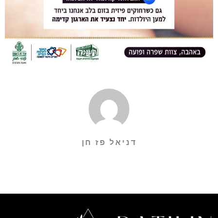
דניאל פז חן