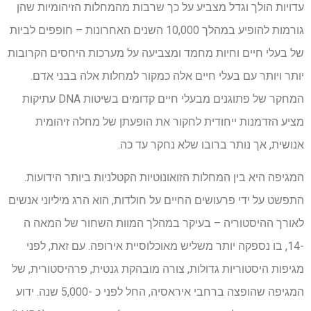
עדויות הולך וגדל מצביע על כך שרבות מהמחלות הזיהומיות שהן
גורמות להופיע במהלך 10,000 השנים האחרונות – חופפים לביות
של בעלי חיים וחיות מחמד ומצביעה על מערכות היחסים הקרובות
יותר ויותר עם בעלי חיים אלה כמקור למחלות אלה בבני אדם.
המחקר של פתוגנים מבעלי חיים קדומים בשיטות DNA עתיקות
מציע הזדמנות ייחודית לחקור את הופעתן של מחלה זיהומית
אנושית, אך נותר ברובו שלא נחקר עד כה.
המגיפה היא בין המחלות הזואונוטיות הקטלניות ביותר הידועות.
התפשט על ידי פרעושים החיים על חולדות, הוא הרג מיליוני אנשים
לאורך ההיסטוריה – בעיקר במהלך המוות השחור של המאה ה
-14, בו נספקה יותר משליש מאוכלוסיית אירופה. עם זאת, לפני
מגיפות היסטוריות גדולות, צורה מובהקת גנטית, פרהיסטורית, של
המגיפה שהופצה ברחבי איראסיה, החל לפני כ -5,000 שנה. ידוע