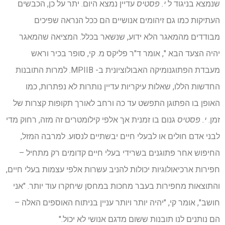
שנמצא בניגוד ל
י. פסטיס
עדיין נמצא היום. יתר על כן, הכבשים
העתיקות כמו גם זיהומים אנושיים הם ככל הנראה שפיכים
מבודדים מהמאגר הלא ידוע, שנשאר בכלל. המציאה שהמאגר
יהיה הצעד הבא ", אומר ד"ר פליקס מ. קי, סופר בכיר וראש
מעבדת הפתוגנומיקה האבולוציונית ב- MPIIB. למרות התובנות
החדשות הללו, שאלות עיקריות עדיין נותרות לא נפתרות, כמו
האופן בו הפתוגן התפשט עד כה ורחב לאורך תקופות קצרות של
זמן.
י. פסטיס
גנום בו זמנית אך אלפי קילומטרים זה מזה, רחוק מדי
לבני אדם חולים או לבעלי חיים יבשתיים לנסוע. למרבה המזל,
החיפוש אחר פתוגנים בשרידי בעלי חיים קדומים רק מתחיל –
חפירות ארכיאולוגיות יכולות להניב עשרות אלפי עצמות בעלי חיים,
והתוצאות מחפירות בעבר מחכות במחסן שיחקרו עוד יותר. "אני
חושב", אומר קי, "יהיה יותר ויותר עניין בניתוח האוספים האלה –
הם נותנים לנו תובנות ששום מדגם אנושי לא יכול."