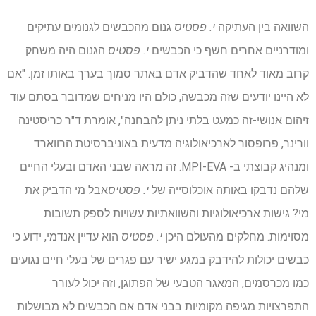
השוואה בין העתיקה
י. פסטיס
גנום מהכבשים לגנומים עתיקים
ומודרניים אחרים חשף כי הכבשים
י. פסטיס
הגנום היה משחק
קרוב מאוד לאחד שהדביק אדם באתר סמוך בערך באותו זמן. "אם
לא היינו יודעים שזה מכבשה, כולם היו מניחים שמדובר בסתם עוד
זיהום אנושי-זה כמעט בלתי ניתן להבחנה", אומרת ד"ר כריסטינה
וורינר, פרופסור לארכיאולוגיה מדעית באוניברסיטת הרווארד
ומנהיג קבוצתי ב- MPI-EVA. זה מראה שבני האדם ובעלי החיים
שלהם נדבקו באותה אוכלוסייה של
י. פסטיס
אבל מי הדביק את
מי? גישות ארכיאולוגיות והשוואתיות עשויות לספק תשובות
מסוימות. מחלקים מהעולם היכן
י. פסטיס
הוא עדיין אנדמי, ידוע כי
כבשים יכולות להידבק במגע ישיר עם פגרים של בעלי חיים נגועים
כמו מכרסמים, המאגר הטבעי של הפתוגן, וזה יכול לעורר
התפרצויות מגיפה מקומיות בבני אדם אם הכבשים לא מבושלות