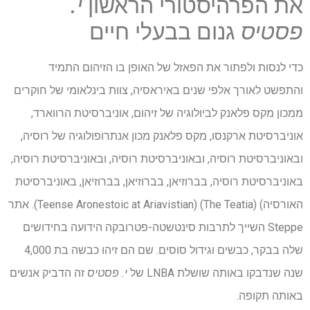
את הפרהיסטורי הראשון
י.
פסטיס
גנום בבעלי חיים
כדי לנסות ולפתור את הפאזל של האופן בו הזיהום התמיד
והתפשט לאורך אלפי שנים באיראסיה, צוות בינלאומי של חוקרים
ממכון מקס פלאנק לביולוגיה של זיהום, אוניברסיטת הרווארד,
אוניברסיטת ארקנסו, מקס פלאנק מכון אנתרופולוגיה של רוסיה,
ובאוניברסיטת רוסיה, ובאוניברסיטת רוסיה, ובאוניברסיטת רוסיה,
באוניברסיטת רוסיה, בברוזיאן, בברוזיאן, בברוזיאן, באוניברסיטת
האורסיה) (The Teatia) (Teense Aronestoic at Ariavistian). אתר
Steppe השייך לתרבות סינטשטה-פטרובקה הידועה בחידושים
שלה בבקר, כבשים וגידול סוסים. שם הם זיהו כבשה בת 4,000
שנה שנדבקו באותה שושלת LNBA של
י. פסטיס
זה הדביק אנשים
באותה תקופה.