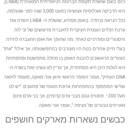
כיום בשם שושלת תקופת הברונזה הניאוליתית המאוחרת (LNBA),
היא הדביקה אוכלוסיות אנושיות כמעט 3,000 שנה לפני שנעלמה,
ככל הנראה נכחדה. באופן מפתיע, שושלת ה- LNBA חסרה את
ערכת הכלים הגנטית העיקרית להעברת פרעושים של זני לוח
היסטוריים ומודרניים כאחד, מה שהופך את אופן ההעברה לחידה.
בעלי חיים אחרים בטח היו מעורבים בהתפשטותה, אך אילו? "אחד
הצעדים הראשונים להבנת האופן בו מחלה מתפשטת ומתפתחת
היא לגלות היכן היא מסתתרת, אך עדיין לא עשינו זאת בשדה ה-
DNA העתיק", אומר הסופר הראשי איאן אור-מאקה, מועמד לתואר
שלישי המתמקד בהתפתחות ארוכת הטווח של פתוגנים. "יש לנו
מעל 200
י. פסטיס
גנום מבני אדם קדומים, אך בני אדם אינם
מארחים טבעיים של מגיפה ", אומר אור-מאקה.
כבשים נשארות מארקים חושפים