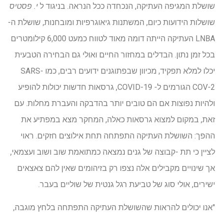
שושלת המגיפה העתיקה, הנכחדה ככל הנראה. בניגוד ל
י. פסטיס
שושלות הידועות כיום, המשתנות גיאוגרפיות ומובחנות, שושלת ה-
LNBA העתיקה הייתה דומה מאוד לטווח כמעט 6,000 קילומטרים
בכל זמן נתון. הבדלים במחזור החיים ואולי גם הבחירה הטבעית
יכלו למלא תפקיד, מכיוון שבפתוגנים ידועים רבים, כמו SARS-
COV-2 הגורמים ל- COVID-19, גרסאות חדשות יכולות להופיע
ולהיות נפוצות אם הם טובים יותר בהדבקה והעברת מחלות. עם
זאת, במקום למצוא גרסאות כאלה, המחקר מצא במפתיע את
ההפך: השושלת העתיקה התפתחה תחת אילוצים חזקים. ראוי
לציין כי תת -קבוצה של גנים נמצאה כמתואמת שוב ושוב ועצמאי,
אך שינויים מקבילים אלה נצפו רק בזיהומים שאין להם צאצאים
ישירים, אולי סוג של טביעת רגל גנטית של שוליים בעבר.
"אנו יכולים להראות שהשושלת העתיקה התפתחה בלחץ מוגבה,