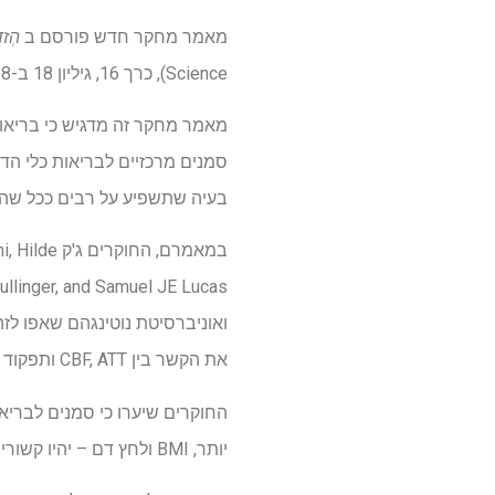
מאמר מחקר חדש פורסם ב
הְזד
Science), כרך 16, גיליון 18 ב-18 בספטמבר 2024, שכותרתו "קובעות של זרימת דם מוחית וזמן מעבר עורקי ב מבוגרים בריאים."
סמנים מרכזיים לבריאות כלי הדם
בעיה שתשפיע על רבים ככל שהא
במאמרם, הח
את הקשר בין CBF, ATT ותפקוד קוגניטיבי אצל מבוגרים.
החוקרים שיערו כי סמנים לבריאות
יותר, BMI ולחץ דם – יהיו קשורים ל-CBF גדול יותר ול-ATT קצר יותר.