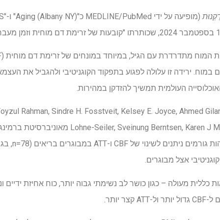
ַקְנוּת
 במוח. ירידה זו עלולה לפגוע בתפקוד הקוגניטיבי ולהגביל את העצמ
וכלוסייה העולמית תמשיך להזדקן במהירות.
וקרים ג'ק l Rahman, Sindre H. Fosstveit, Kelsey E. Joyce, Ahmed Gilani, Hilde
nung Berntsen, Karen J Mullinger, and Samuel JE Lucas
 כללית מעולה – כגון כושר לב נשימתי גבוה יותר, כוח אחיזת ידיים ונ