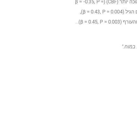
תוצאות של רגרסיות ליניאריות מרובות גילו ש-BMI גבוה יותר היה קשור לזרימת דם מוחית גלובלית נמוכה יותר (CBF) (β = -0.35, P =
0.008) וזמן מעבר עולמי ארטריאלי ארוך יותר (ATT) (β = 0.30, P = 0.017). בנוסף, ATT גלובלי עלה עם הגיל (β = 0.43, P = 0.004),
בעוד שכושר לב נשימתי גבוה יותר היה קשור ל-ATT ארוך יותר באזורי הקודקוד (β = 0.44, P = 0.004) והעורף (β = 0.45, P = 0.003). .
במוח."