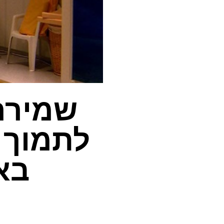
שמירה
לתמוך 
בא