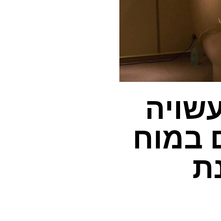
שויה
 במוח
ת