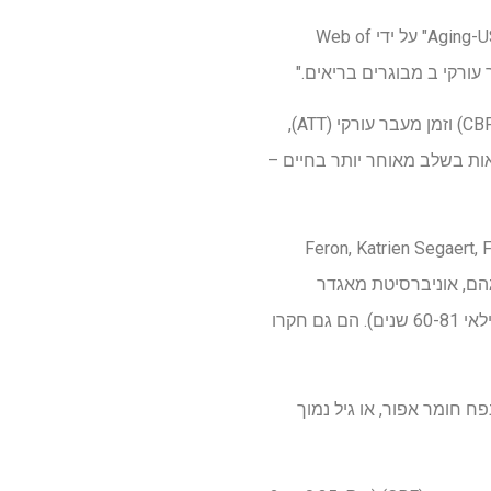
(מופיעה על ידי MEDLINE/PubMed כ"Aging (Albany NY)" ו-"Aging-US" על ידי Web of
מאמר מחקר זה מדגיש כי בריאות המוח מתדרדרת עם הגיל, במיוחד במונחים של זרימת דם מוחית (CBF) וזמן מעבר עורקי (ATT),
אות בשלב מאוחר יותר בחיים –
Feron, Katrien Segaert, Foyzu
Lohne-Seiler, Svei מאוניברסיטת ברמינגהם, אוניברסיטת מאגדר
ואוניברסיטת נוטינגהם שאפו לזהות גורמים ניתנים לשינוי של CBF ו-ATT במבוגרים בריאים (n=78, בגילאי 60-81 שנים). הם גם חקרו
פח חומר אפור, או גיל נמוך