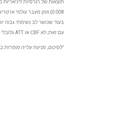
עם זאת, לא CBF או ATT גלובלי או אזורי היו קשורים למהירות עיבוד, זיכרון עבודה או תשומת לב.
"לסיכום, מניעת עלייה מופרזת 