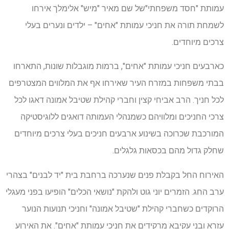
עמותת "חסד משפחתי"של שם מאיר "מיש" אלימלך אירחו
לשמחת תורה את חניכי עמותת "אחים" – ילדים ונערים בעלי
צרכים מיוחדים.
כארבעים חניכי עמותת "אחים", ברמות מוגבלות שונות, התארחו
בבתי משפחות במזרח העיר שאירחו אף את המלווים המצטרפים
לכל חניך. הרב אביחי קצין וחברי קהילת שטיבל אמונה דאגו לכל
צרכי החניכים ומלוויהם כשמנהלי העמותה דואגים ללוגיסטיקה
המורכבת שכרוכה בשינוע ארבעים חניכים בעלי צרכים מיוחדים
שחלק גדול מהם בכסאות גלגלים.
האירוח החל בקבלת פנים שנערכה ברחבת בית "יד לבנים" בצהרי
ערב החג. הזמרים יוני גוט ולהקת "נושאי הכלים" הופיעו בפני מעגלי
הרוקדים כשחברי קהילת "שטיבל אמונה" וחניכי תנועות הנוער
עזרא ובני עקיבא מרקידים את חניכי עמותת "אחים". את האירוע