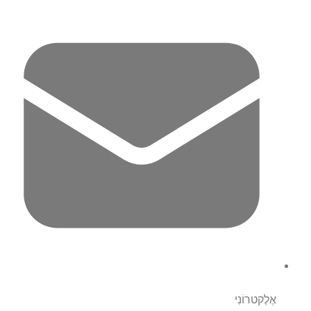
אֶלֶקטרוֹנִי