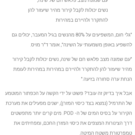
עם שמונה מצב פלאש חם של שינה,
נשים יכולות לקבל קירור מהיר שיעזור להן
להתקרר ולהיירם במהירות
"גלי חום, המשפיעים על 80% מהנשים בגיל המעבר, יכולים גם
להשפיע באופן משמעותי על השינה", אומר ד"ר מויס.
"עם שמונה מצב פלאש חם של שינה, נשים יכולות לקבל קירור
מהיר שיעזור להן להתקרר ולהיירם במהירות במהירות לעומת
הנחת ערה סחורה בזיעה."
אבל איך בדיוק זה עובד? פשוט על ידי הקשה על הכפתור המוטמע
של התרמיל (נמצא בצד כיסוי המזרן), ישנים מפעילים את מערכת
הקירור על בסיס המים של ה- POD. מים קרים יותר מתפשטים
דרך הצינורות המצפים את כיסוי המזרן החכם, ומפחיתים את
טמפרטורת משטח המיטה.